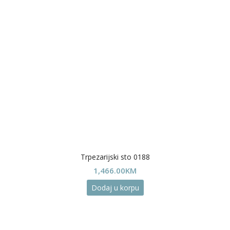
Trpezarijski sto 0188
1,466.00
KM
Dodaj u korpu