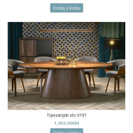
Dodaj u korpu
Trpezarijski sto 0191
1,493.00
KM
Dodaj u korpu