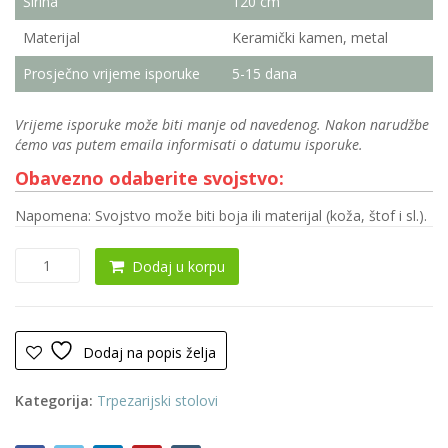
Širina
120 cm
Materijal
Keramički kamen, metal
Prosječno vrijeme isporuke
5-15 dana
Vrijeme isporuke može biti manje od navedenog. Nakon narudžbe
ćemo vas putem emaila informisati o datumu isporuke.
Obavezno odaberite svojstvo:
Napomena: Svojstvo može biti boja ili materijal (koža, štof i sl.).
Trpezarijski
Dodaj u korpu
sto
0202
(Keramika)
količina
Dodaj na popis želja
Kategorija:
Trpezarijski stolovi