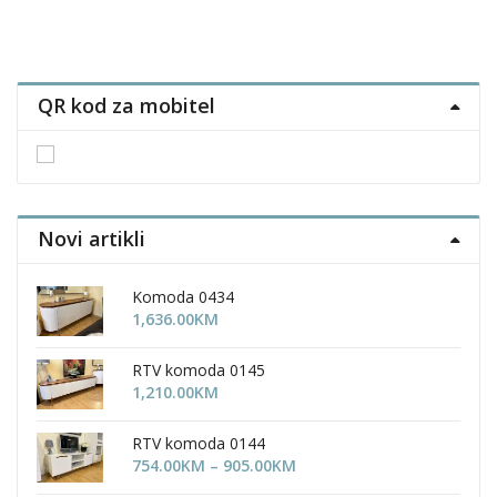
has
multiple
variants.
The
QR kod za mobitel
options
may
be
chosen
on
the
Novi artikli
product
page
Komoda 0434
1,636.00
KM
RTV komoda 0145
1,210.00
KM
RTV komoda 0144
Price
754.00
KM
–
905.00
KM
range: