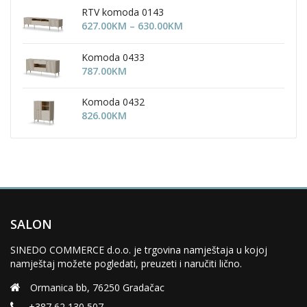
754.00KM
RTV komoda 0143
through
Price
627.00
KM
–
630.00
KM
905.00KM
range:
627.00KM
Komoda 0433
through
787.00
KM
630.00KM
Komoda 0432
826.00
KM
SALON
SINEDO COMMERCE d.o.o. je trgovina namještaja u kojoj
namještaj možete pogledati, preuzeti i naručiti lično.
Ormanica bb, 76250 Gradačac
+387 62 130 507