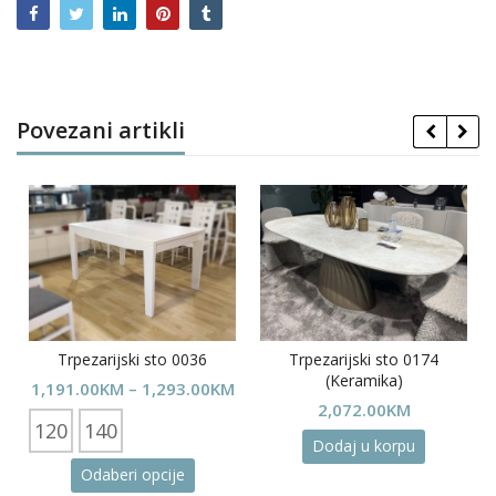
Povezani artikli
Trpezarijski sto 0036
Trpezarijski sto 0174
(Keramika)
Price
1,191.00
KM
–
1,293.00
KM
2,072.00
KM
range:
120
140
1,191.00KM
Dodaj u korpu
through
This
Odaberi opcije
1,293.00KM
product