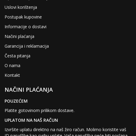
Uslovi korištenja
Postupak kupovine
Informacije o dostavi
Načini plaćanja
Garancija i reklamacija
Česta pitanja
O nama
Kontakt
NAČINI PLAĆANJA
POUZEĆEM
Platite gotovinom prilikom dostave.
UPLATOM NA NAŠ RAČUN
Izvršite uplatu direktno na naš žiro račun. Molimo koristite vaš
ID narudžbe kao svrhu uplate. Vaša narudžba neće biti poslana