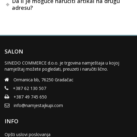
Da li je moguće naručiti artikal na drugu
adresu?
SALON
SINEDO COMMERCE d.o.o. je trgovina namještaja u kojoj
namještaj možete pogledati, preuzeti i naručiti lično.
Ormanica bb, 76250 Gradačac
+387 62 130 507
+387 49 745 650
info@namjestajkupi.com
INFO
Opšti uslovi poslovanja