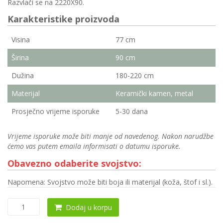
Razvlači se na 2220X90.
Karakteristike proizvoda
Visina
77 cm
Širina
90 cm
Dužina
180-220 cm
Materijal
Keramički kamen, metal
Prosječno vrijeme isporuke
5-30 dana
Vrijeme isporuke može biti manje od navedenog. Nakon narudžbe
ćemo vas putem emaila informisati o datumu isporuke.
Obavezno odaberite svojstvo:
Napomena: Svojstvo može biti boja ili materijal (koža, štof i sl.).
Trpezarijski
Dodaj u korpu
sto
0200