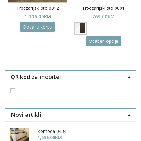
Trpezarijski sto 0012
Trpezarijski sto 0001
Price
M
1,106.00
KM
769.00
KM
range:
Dodaj u korpu
1,191.00KM
through
This
Odaberi opcije
1,293.00KM
uct
product
has
ple
multiple
nts.
variants.
The
QR kod za mobitel
ons
options
may
be
en
chosen
on
the
Novi artikli
uct
product
page
Komoda 0434
1,636.00
KM