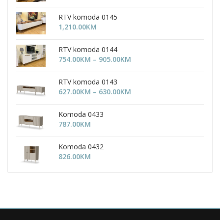
RTV komoda 0145
1,210.00
KM
RTV komoda 0144
Price
754.00
KM
–
905.00
KM
range:
754.00KM
RTV komoda 0143
through
Price
627.00
KM
–
630.00
KM
905.00KM
range:
627.00KM
Komoda 0433
through
787.00
KM
630.00KM
Komoda 0432
826.00
KM