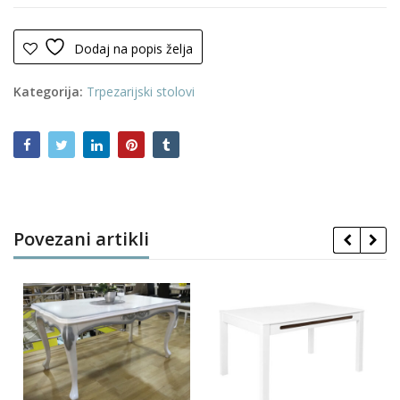
(Keramika)
količina
Dodaj na popis želja
Kategorija:
Trpezarijski stolovi
Povezani artikli