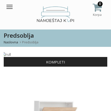
0
Meni
Korpa
Predsoblja
Naslovna
Predsoblja
KOMPLETI