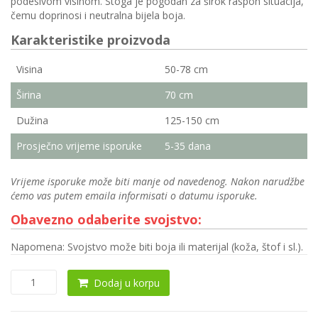
podesivom visinom. Stoga je pogodan za širok raspon situacija,
čemu doprinosi i neutralna bijela boja.
Karakteristike proizvoda
Visina
50-78 cm
Širina
70 cm
Dužina
125-150 cm
Prosječno vrijeme isporuke
5-35 dana
Vrijeme isporuke može biti manje od navedenog. Nakon narudžbe
ćemo vas putem emaila informisati o datumu isporuke.
Obavezno odaberite svojstvo:
Napomena: Svojstvo može biti boja ili materijal (koža, štof i sl.).
Klub
Dodaj u korpu
sto/
Trp.sto