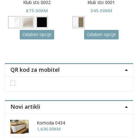
Klub sto 0002
Klub sto 0001
675.00
KM
345.00
KM
This
This
Odaberi opcije
Odaberi opcije
product
product
has
has
multiple
multiple
variants.
variants.
The
The
QR kod za mobitel
options
options
may
may
be
be
chosen
chosen
on
on
the
the
Novi artikli
product
product
page
page
Komoda 0434
1,636.00
KM