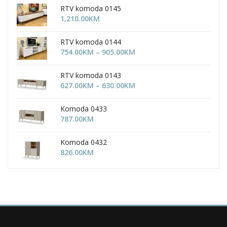
RTV komoda 0145
1,210.00
KM
RTV komoda 0144
Price
754.00
KM
–
905.00
KM
range:
754.00KM
RTV komoda 0143
through
Price
627.00
KM
–
630.00
KM
905.00KM
range:
627.00KM
Komoda 0433
through
787.00
KM
630.00KM
Komoda 0432
826.00
KM