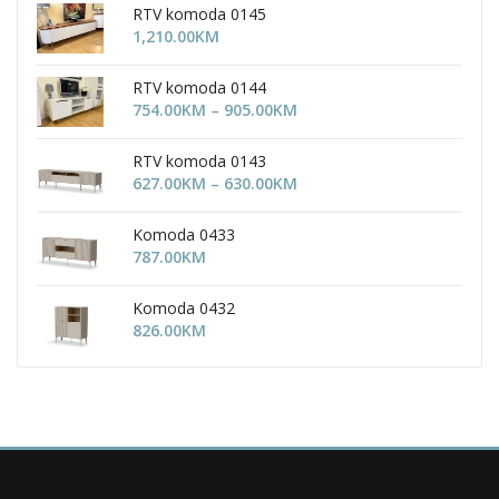
RTV komoda 0145
1,210.00
KM
RTV komoda 0144
Price
754.00
KM
–
905.00
KM
range:
754.00KM
RTV komoda 0143
through
Price
627.00
KM
–
630.00
KM
905.00KM
range:
627.00KM
Komoda 0433
through
787.00
KM
630.00KM
Komoda 0432
826.00
KM