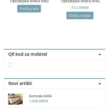
Trpezarijska stolica 0082
Trpezarijska stolica 0042
312.00
KM
Pročitaj više
Dodaj u korpu
QR kod za mobitel
Novi artikli
Komoda 0434
1,636.00
KM