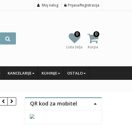
Moj nalog
Prijava/Registracija
0
0
Lista želja
Korpa
KANCELARIJE
KUHINJE
OSTALO
QR kod za mobitel