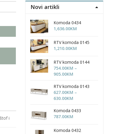
Novi artikli
Komoda 0434
1,636.00
KM
RTV komoda 0145
1,210.00
KM
i
RTV komoda 0144
754.00
KM
–
Price
905.00
KM
range:
754.00KM
RTV komoda 0143
through
627.00
KM
–
905.00KM
Price
630.00
KM
range:
627.00KM
Komoda 0433
through
787.00
KM
štof i
630.00KM
Komoda 0432