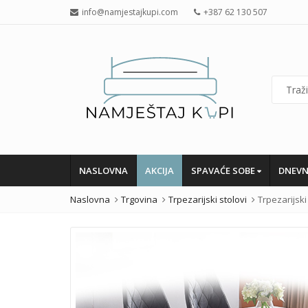
info@namjestajkupi.com
+387 62 130 507
NASLOVNA
AKCIJA
SPAVAĆE SOBE
DNEVN
Naslovna
Trgovina
Trpezarijski stolovi
Trpezarijski