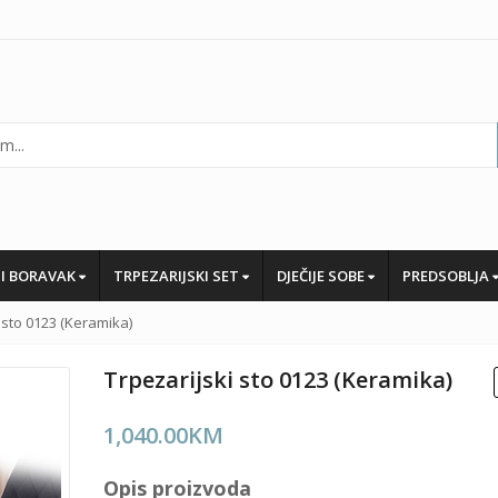
I BORAVAK
TRPEZARIJSKI SET
DJEČIJE SOBE
PREDSOBLJA
 sto 0123 (Keramika)
Trpezarijski sto 0123 (Keramika)
1,040.00
KM
Opis proizvoda