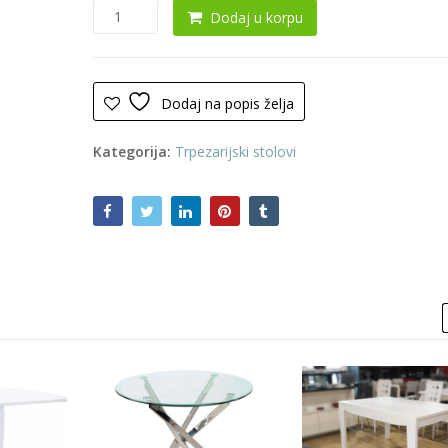
Trpezarijski
Dodaj u korpu
sto
0123
(Keramika)
količina
Dodaj na popis želja
Kategorija:
Trpezarijski stolovi