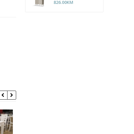
826.00
KM