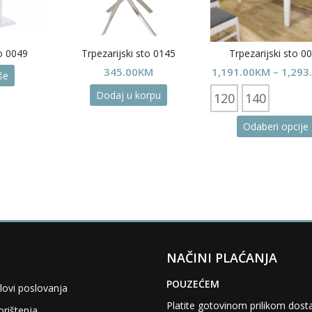
to 0049
Trpezarijski sto 0145
Trpezarijski sto 0
345.00
KM
1,191.00
KM
–
1,293
iše
Dodaj u korpu
120
140
Odaberi opcije
NAČINI PLAĆANJA
POUZEĆEM
lovi poslovanja
Platite gotovinom prilikom dost
orištenja