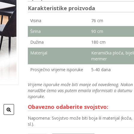
Karakteristike proizvoda
Visina
76 cm
Širina
90 cm
Dužina
180 cm
Materijal
Keramička ploča, bijel
mermer
Prosječno vrijeme isporuke
5-40 dana
Vrijeme isporuke može biti manje od navedenog. Nakon
narudžbe ćemo vas putem emaila informisati o datumu
isporuke.
Obavezno odaberite svojstvo:
Napomena: Svojstvo može biti boja ili materijal (koža, 
sl.).