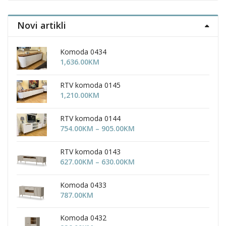
Novi artikli
Komoda 0434
1,636.00
KM
RTV komoda 0145
1,210.00
KM
RTV komoda 0144
Price
754.00
KM
–
905.00
KM
range:
754.00KM
RTV komoda 0143
through
Price
627.00
KM
–
630.00
KM
905.00KM
range:
627.00KM
Komoda 0433
through
787.00
KM
630.00KM
Komoda 0432