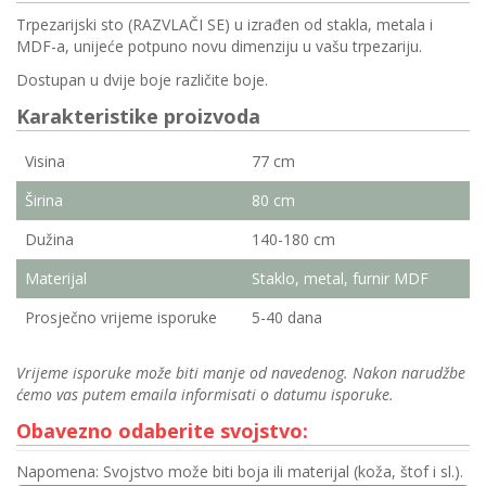
Trpezarijski sto (RAZVLAČI SE) u izrađen od stakla, metala i
MDF-a, unijeće potpuno novu dimenziju u vašu trpezariju.
Dostupan u dvije boje različite boje.
Karakteristike proizvoda
Visina
77 cm
Širina
80 cm
Dužina
140-180 cm
Materijal
Staklo, metal, furnir MDF
Prosječno vrijeme isporuke
5-40 dana
Vrijeme isporuke može biti manje od navedenog. Nakon narudžbe
ćemo vas putem emaila informisati o datumu isporuke.
Obavezno odaberite svojstvo:
Napomena: Svojstvo može biti boja ili materijal (koža, štof i sl.).