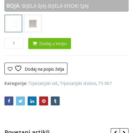
BOJA:
BIJELA SJAJ-BIJELA VISOKI SJAJ
Trpezarijski
Dodaj u korpu
sto
0119
količina
Dodaj na popis želja
Kategorije:
Trpezarijski set
,
Trpezarijski stolovi
,
TS 067
Povezani artikli