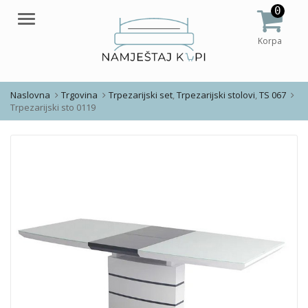
0
Meni
Korpa
Naslovna
Trgovina
Trpezarijski set
,
Trpezarijski stolovi
,
TS 067
Trpezarijski sto 0119