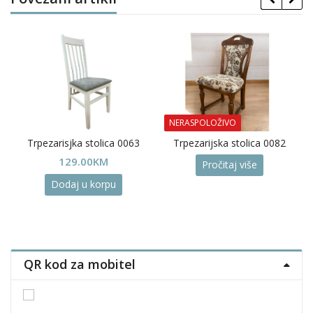
NERASPOLOŽIVO
Trpezarisjka stolica 0063
Trpezarijska stolica 0082
129.00
KM
Pročitaj više
Dodaj u korpu
QR kod za mobitel