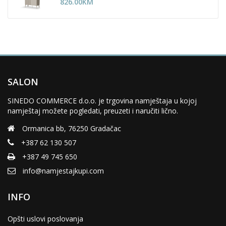
826.00
KM
SALON
SINEDO COMMERCE d.o.o. je trgovina namještaja u kojoj
namještaj možete pogledati, preuzeti i naručiti lično.
Ormanica bb, 76250 Gradačac
+387 62 130 507
+387 49 745 650
info@namjestajkupi.com
INFO
Opšti uslovi poslovanja