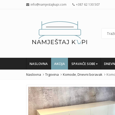
info@namjestajkupi.com
+387 62 130 507
NASLOVNA
AKCIJA
SPAVAĆE SOBE
DNEVN
Naslovna
Trgovina
Komode
,
Dnevni boravak
Komo