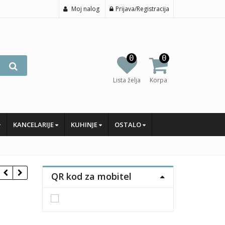
Moj nalog
Prijava/Registracija
0
0
Lista želja
Korpa
KANCELARIJE
KUHINJE
OSTALO
QR kod za mobitel