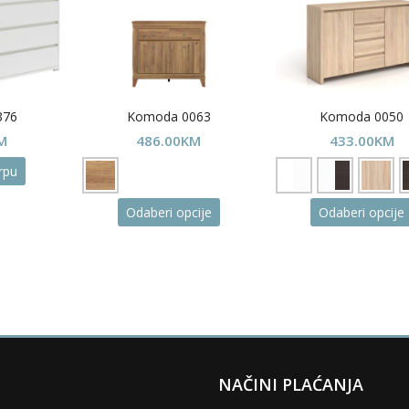
376
Komoda 0063
Komoda 0050
M
486.00
KM
433.00
KM
rpu
This
Odaberi opcije
Odaberi opcije
product
has
multiple
variants.
The
options
may
be
chosen
NAČINI PLAĆANJA
on
the