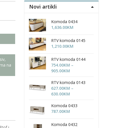
Novi artikli
Komoda 0434
1,636.00
KM
RTV komoda 0145
1,210.00
KM
RTV komoda 0144
iv,
754.00
KM
–
ima na
Price
905.00
KM
range:
754.00KM
RTV komoda 0143
through
627.00
KM
–
905.00KM
Price
630.00
KM
range:
627.00KM
Komoda 0433
through
787.00
KM
630.00KM
Komoda 0432
štof i