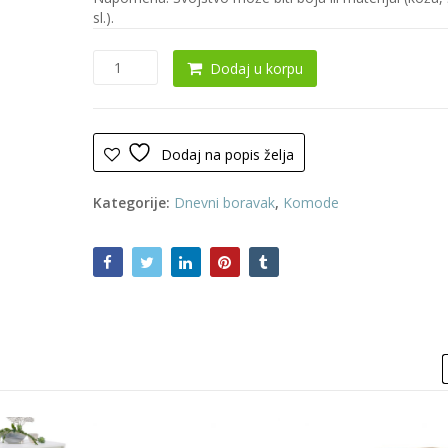
sl.).
Komoda
Dodaj u korpu
0350
količina
Dodaj na popis želja
Kategorije:
Dnevni boravak
,
Komode