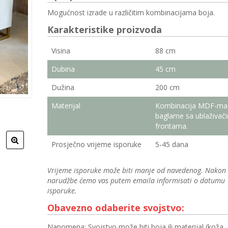
Mogućnost izrade u različitim kombinacijama boja.
Karakteristike proizvoda
Visina
88 cm
Dubina
45 cm
Dužina
200 cm
Materijal
Kombinacija MDF-mas
baglame sa ublaživač
frontama.
Prosječno vrijeme isporuke
5-45 dana
Vrijeme isporuke može biti manje od navedenog. Nakon
narudžbe ćemo vas putem emaila informisati o datumu
isporuke.
Obavezno odaberite svojstvo:
Napomena: Svojstvo može biti boja ili materijal (koža, 