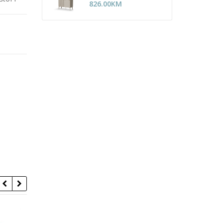
826.00
KM