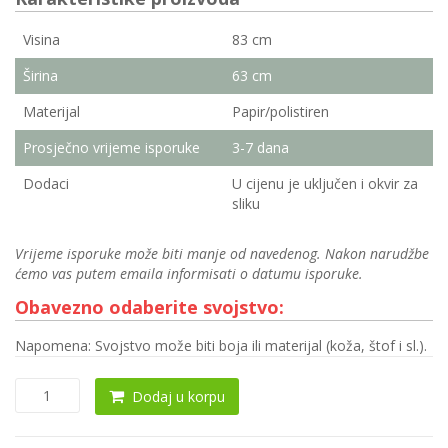
Visina
83 cm
Širina
63 cm
Materijal
Papir/polistiren
Prosječno vrijeme isporuke
3-7 dana
Dodaci
U cijenu je uključen i okvir za
sliku
Vrijeme isporuke može biti manje od navedenog. Nakon narudžbe
ćemo vas putem emaila informisati o datumu isporuke.
Obavezno odaberite svojstvo:
Napomena: Svojstvo može biti boja ili materijal (koža, štof i sl.).
Slika
Dodaj u korpu
THK-
070520
količina