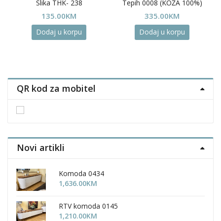
Slika THK- 238
Tepih 0008 (KOŽA 100%)
135.00
KM
335.00
KM
Dodaj u korpu
Dodaj u korpu
QR kod za mobitel
Novi artikli
Komoda 0434
1,636.00
KM
RTV komoda 0145
1,210.00
KM