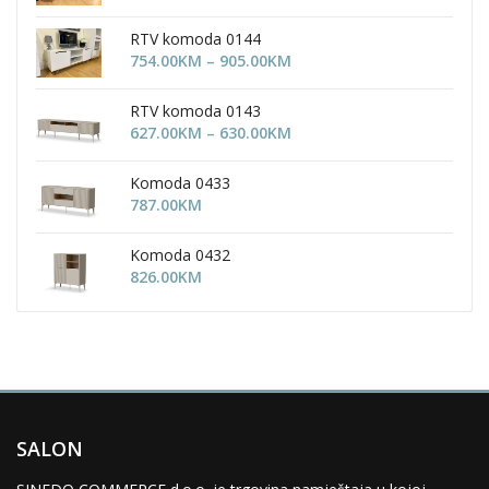
RTV komoda 0144
Price
754.00
KM
–
905.00
KM
range:
754.00KM
RTV komoda 0143
through
Price
627.00
KM
–
630.00
KM
905.00KM
range:
627.00KM
Komoda 0433
through
787.00
KM
630.00KM
Komoda 0432
826.00
KM
SALON