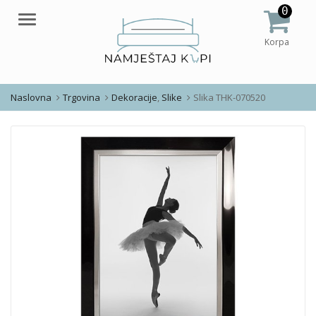
0
Meni
Korpa
Naslovna
Trgovina
Dekoracije
,
Slike
Slika THK-070520