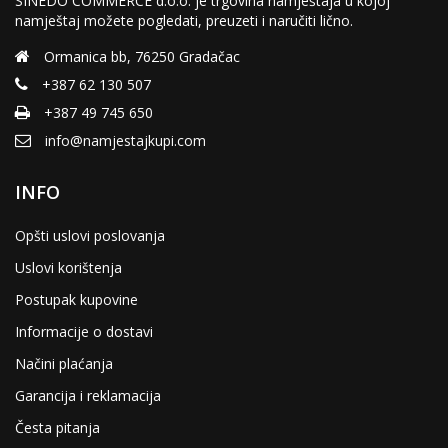
SINEDO COMMERCE d.o.o. je trgovina namještaja u kojoj
namještaj možete pogledati, preuzeti i naručiti lično.
Ormanica bb, 76250 Gradačac
+387 62 130 507
+387 49 745 650
info@namjestajkupi.com
INFO
Opšti uslovi poslovanja
Uslovi korištenja
Postupak kupovine
Informacije o dostavi
Načini plaćanja
Garancija i reklamacija
Česta pitanja