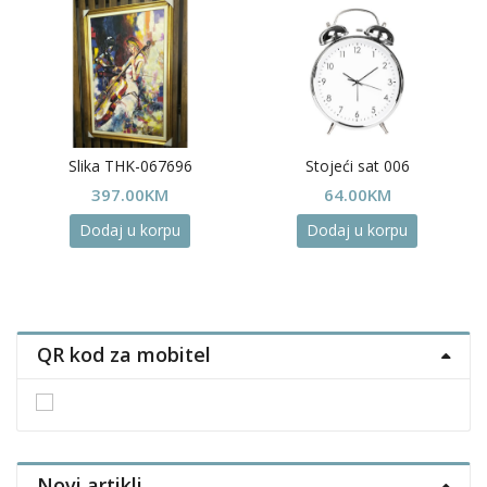
Slika THK-067696
Stojeći sat 006
397.00
KM
64.00
KM
Dodaj u korpu
Dodaj u korpu
QR kod za mobitel
Novi artikli