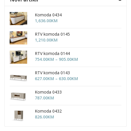
Komoda 0434
1,636.00
KM
RTV komoda 0145
1,210.00
KM
RTV komoda 0144
Price
754.00
KM
–
905.00
KM
range:
754.00KM
RTV komoda 0143
through
Price
627.00
KM
–
630.00
KM
905.00KM
range:
627.00KM
Komoda 0433
through
787.00
KM
630.00KM
Komoda 0432
826.00
KM