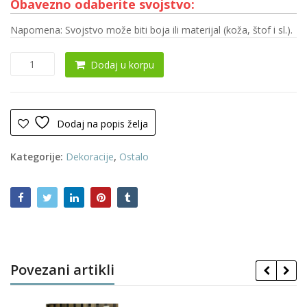
Obavezno odaberite svojstvo:
Napomena: Svojstvo može biti boja ili materijal (koža, štof i sl.).
Tepih
Dodaj u korpu
0008
(KOŽA
100%)
količina
Dodaj na popis želja
Kategorije:
Dekoracije
,
Ostalo
Povezani artikli