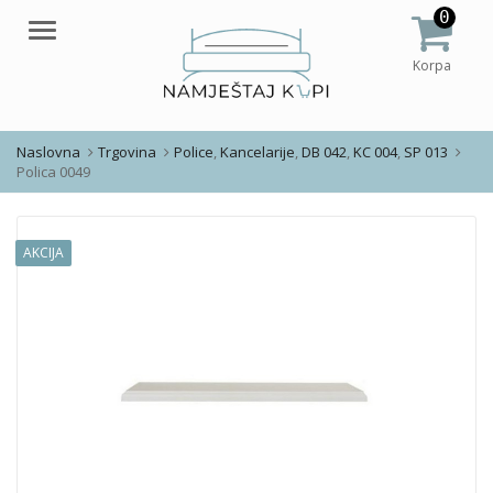
0
Meni
Korpa
Naslovna
Trgovina
Police
,
Kancelarije
,
DB 042
,
KC 004
,
SP 013
Polica 0049
AKCIJA