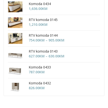
Komoda 0434
1,636.00
KM
RTV komoda 0145
1,210.00
KM
RTV komoda 0144
Price
754.00
KM
–
905.00
KM
range:
754.00KM
RTV komoda 0143
through
Price
627.00
KM
–
630.00
KM
905.00KM
range:
627.00KM
Komoda 0433
through
787.00
KM
630.00KM
Komoda 0432
826.00
KM