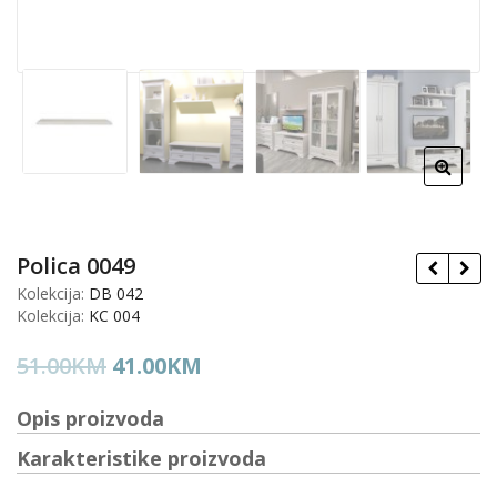
Polica 0049
Kolekcija:
DB 042
Kolekcija:
KC 004
Original
Current
51.00
KM
41.00
KM
price
price
Opis proizvoda
was:
is:
51.00KM.
41.00KM.
Karakteristike proizvoda