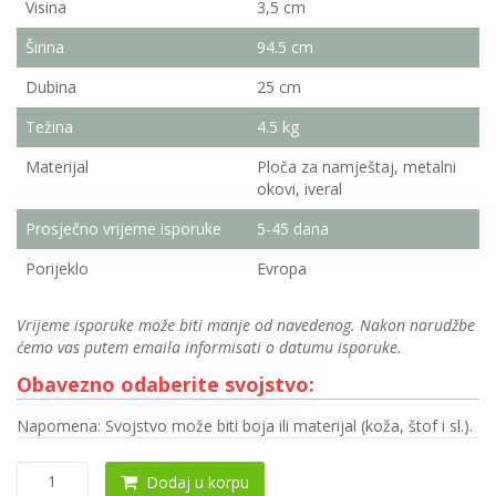
Visina
3,5 cm
Širina
94.5 cm
Dubina
25 cm
Težina
4.5 kg
Materijal
Ploča za namještaj, metalni
okovi, iveral
Prosječno vrijeme isporuke
5-45 dana
Porijeklo
Evropa
Vrijeme isporuke može biti manje od navedenog. Nakon narudžbe
ćemo vas putem emaila informisati o datumu isporuke.
Obavezno odaberite svojstvo:
Napomena: Svojstvo može biti boja ili materijal (koža, štof i sl.).
Polica
Dodaj u korpu
0049