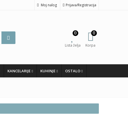
Moj nalog
Prijava/Registracija
0
0
Lista želja
Korpa
KANCELARIJE
KUHINJE
OSTALO