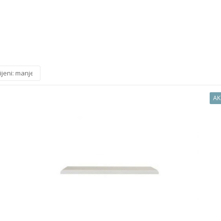
ijeni: manje do veće
AK