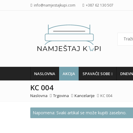
info@namjestajkupi.com
+387 62 130 507
NASLOVNA
AKCIJA
SPAVAĆE SOBE
DNEVN
KC 004
Naslovna
Trgovina
Kancelarije
KC 004
Napomena: Svaki artikal se može kupiti zasebno.