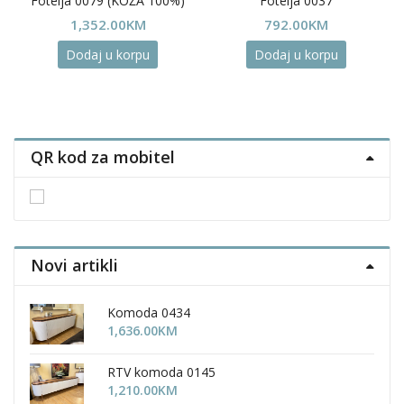
Fotelja 0079 (KOŽA 100%)
Fotelja 0037
1,352.00
KM
792.00
KM
Dodaj u korpu
Dodaj u korpu
QR kod za mobitel
Novi artikli
Komoda 0434
1,636.00
KM
RTV komoda 0145
1,210.00
KM