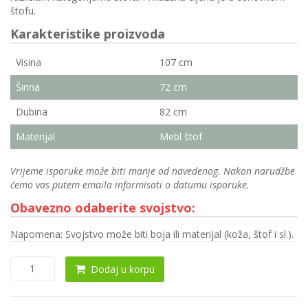
štofu.
Karakteristike proizvoda
Visina
107 cm
Širina
72 cm
Dubina
82 cm
Materijal
Mebl štof
Vrijeme isporuke može biti manje od navedenog. Nakon narudžbe
ćemo vas putem emaila informisati o datumu isporuke.
Obavezno odaberite svojstvo:
Napomena: Svojstvo može biti boja ili materijal (koža, štof i sl.).
Fotelja
Dodaj u korpu
0099
količina