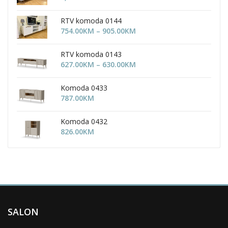
RTV komoda 0144
Price
754.00
KM
–
905.00
KM
range:
754.00KM
RTV komoda 0143
through
Price
627.00
KM
–
630.00
KM
905.00KM
range:
627.00KM
Komoda 0433
through
787.00
KM
630.00KM
Komoda 0432
826.00
KM
SALON