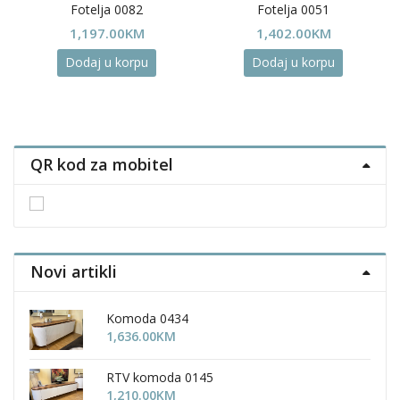
Fotelja 0082
Fotelja 0051
1,197.00
KM
1,402.00
KM
Dodaj u korpu
Dodaj u korpu
QR kod za mobitel
Novi artikli
Komoda 0434
1,636.00
KM
RTV komoda 0145
1,210.00
KM