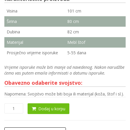
Visina
101 cm
Širina
80 cm
Dubina
82 cm
Materijal
Mebl štof
Prosječno vrijeme isporuke
5-55 dana
Vrijeme isporuke može biti manje od navedenog. Nakon narudžbe
ćemo vas putem emaila informisati o datumu isporuke.
Obavezno odaberite svojstvo:
Napomena: Svojstvo može biti boja ili materijal (koža, štof i sl.).
Fotelja
Dodaj u korpu
0007
količina