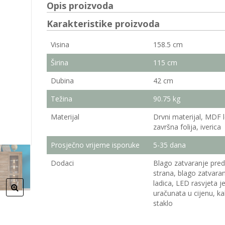
Opis proizvoda
Karakteristike proizvoda
Visina
158.5 cm
Širina
115 cm
Dubina
42 cm
Težina
90.75 kg
Materijal
Drvni materijal, MDF l
završna folija, iverica
Prosječno vrijeme isporuke
5-35 dana
Dodaci
Blago zatvaranje pred
strana, blago zatvara
ladica, LED rasvjeta j
uračunata u cijenu, ka
staklo