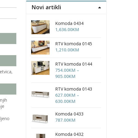
Novi artikli
Komoda 0434
1,636.00
KM
RTV komoda 0145
1,210.00
KM
RTV komoda 0144
754.00
KM
–
etvica,
Price
905.00
KM
range:
754.00KM
RTV komoda 0143
through
627.00
KM
–
njih
905.00KM
Price
630.00
KM
nje
range:
e
627.00KM
Komoda 0433
ljeno
through
787.00
KM
630.00KM
Komoda 0432