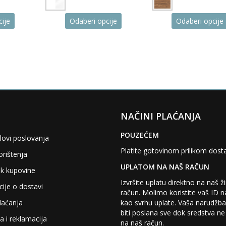
This
This
ije
Odaberi opcije
Odaberi opcije
product
product
has
has
multiple
multiple
variants.
variants.
The
The
options
options
may
may
be
be
chosen
chosen
NAČINI PLAĆANJA
on
on
the
the
POUZEĆEM
lovi poslovanja
product
product
page
page
Platite gotovinom prilikom dost
orištenja
UPLATOM NA NAŠ RAČUN
k kupovine
Izvršite uplatu direktno na naš ž
ije o dostavi
račun. Molimo koristite vaš ID 
kao svrhu uplate. Vaša narudžb
laćanja
biti poslana sve dok sredstva ne
a i reklamacija
na naš račun.