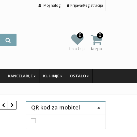
Moj nalog
Prijava/Registracija
0
0
Lista želja
Korpa
KANCELARIJE
KUHINJE
OSTALO
QR kod za mobitel