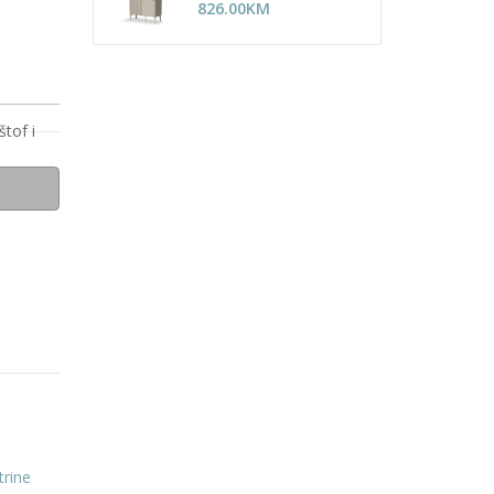
826.00
KM
štof i
trine