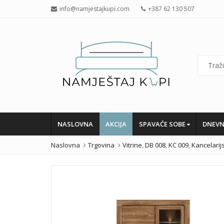
info@namjestajkupi.com
+387 62 130 507
NASLOVNA
AKCIJA
SPAVAĆE SOBE
DNEVN
Naslovna
Trgovina
Vitrine
,
DB 008
,
KC 009
,
Kancelari