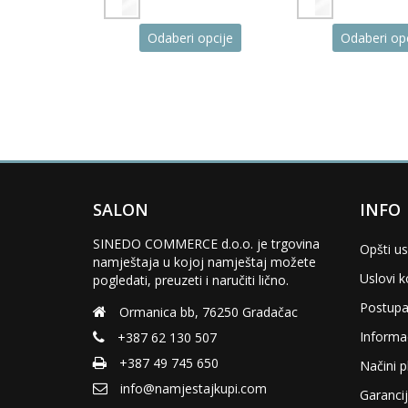
This
This
 opcije
Odaberi opcije
Odaberi opc
product
product
has
has
multiple
multiple
variants.
variants.
The
The
options
options
may
may
be
be
chosen
chosen
SALON
INFO
on
on
the
the
SINEDO COMMERCE d.o.o. je trgovina
Opšti us
product
product
namještaja u kojoj namještaj možete
page
page
Uslovi k
pogledati, preuzeti i naručiti lično.
Postupa
Ormanica bb, 76250 Gradačac
Informac
+387 62 130 507
+387 49 745 650
Načini p
info@namjestajkupi.com
Garancij