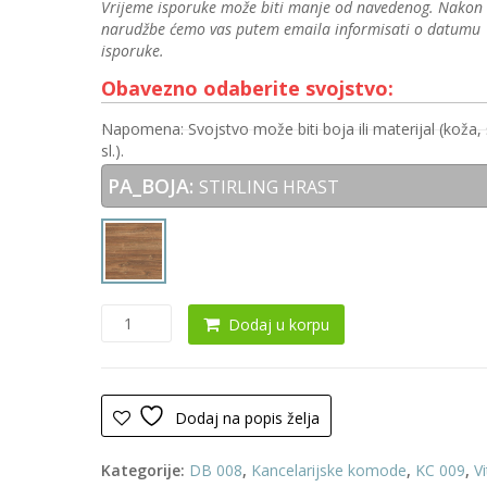
Vrijeme isporuke može biti manje od navedenog. Nakon
narudžbe ćemo vas putem emaila informisati o datumu
isporuke.
Obavezno odaberite svojstvo:
Napomena: Svojstvo može biti boja ili materijal (koža, 
sl.).
PA_BOJA:
STIRLING HRAST
Vitrina
Dodaj u korpu
0009
količina
Dodaj na popis želja
Kategorije:
DB 008
,
Kancelarijske komode
,
KC 009
,
Vi