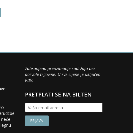
This
product
has
multiple
variants.
The
options
may
be
chosen
Zabranjeno preuzimanje sadržaja bez
on
dozvole trgovine. U sve cijene je uključen
the
PDV.
product
page
ave.
PRETPLATI SE NA BILTEN
iro
narudžbe
a neće
 legnu