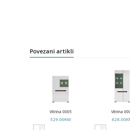
Povezani artikli
a 0018
Vitrina 0005
Vitrina 00
00
KM
529.00
KM
628.00
K