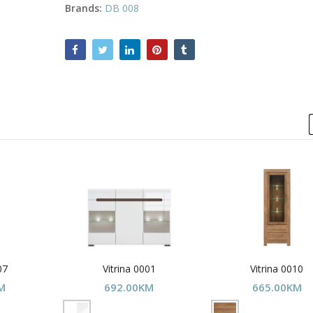
Brands:
DB 008
07
Vitrina 0001
Vitrina 0010
M
692.00
KM
665.00
KM