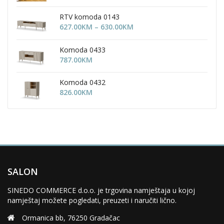
range:
754.00KM
RTV komoda 0143
through
Price
627.00
KM
–
630.00
KM
905.00KM
range:
627.00KM
Komoda 0433
through
787.00
KM
630.00KM
Komoda 0432
826.00
KM
SALON
SINEDO COMMERCE d.o.o. je trgovina namještaja u kojoj
namještaj možete pogledati, preuzeti i naručiti lično.
Ormanica bb, 76250 Gradačac