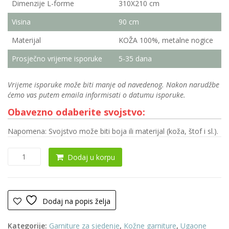
Dimenzije L-forme
310X210 cm
Visina
90 cm
Materijal
KOŽA 100%, metalne nogice
Prosječno vrijeme isporuke
5-35 dana
Vrijeme isporuke može biti manje od navedenog. Nakon narudžbe
ćemo vas putem emaila informisati o datumu isporuke.
Obavezno odaberite svojstvo:
Napomena: Svojstvo može biti boja ili materijal (koža, štof i sl.).
Ugaona
Dodaj u korpu
garnitura
0104
(KOŽA
100%)
Dodaj na popis želja
količina
Kategorije:
Garniture za sjedenje
,
Kožne garniture
,
Ugaone