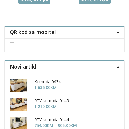
3,082.00KM
uct
through
3,306.00KM
ple
nts.
QR kod za mobitel
ons
en
Novi artikli
uct
Komoda 0434
1,636.00
KM
RTV komoda 0145
1,210.00
KM
RTV komoda 0144
Price
754.00
KM
–
905.00
KM