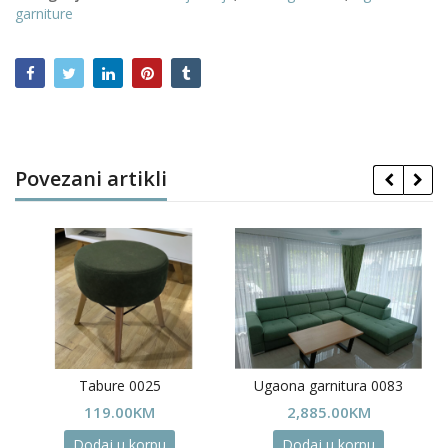
garniture
Povezani artikli
Tabure 0025
Ugaona garnitura 0083
Price
M
119.00
KM
2,885.00
KM
range:
Dodaj u korpu
Dodaj u korpu