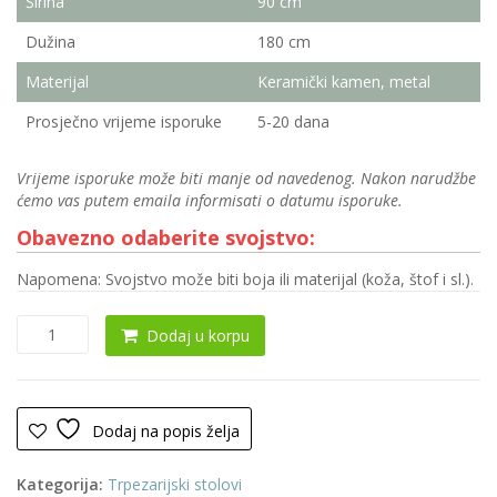
Širina
90 cm
Dužina
180 cm
Materijal
Keramički kamen, metal
Prosječno vrijeme isporuke
5-20 dana
Vrijeme isporuke može biti manje od navedenog. Nakon narudžbe
ćemo vas putem emaila informisati o datumu isporuke.
Obavezno odaberite svojstvo:
Napomena: Svojstvo može biti boja ili materijal (koža, štof i sl.).
Trpezarijski
Dodaj u korpu
sto
0181
(Keramika)
količina
Dodaj na popis želja
Kategorija:
Trpezarijski stolovi