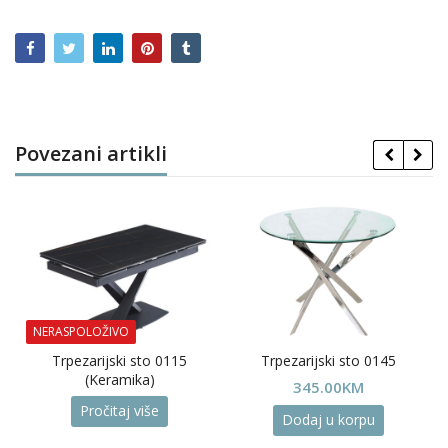
Povezani artikli
NERASPOLOŽIVO
Trpezarijski sto 0115
Trpezarijski sto 0145
(Keramika)
345.00
KM
Pročitaj više
Dodaj u korpu