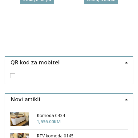
873.00KM
through
1,174.00KM
uct
ple
nts.
QR kod za mobitel
ons
en
Novi artikli
uct
Komoda 0434
1,636.00
KM
RTV komoda 0145