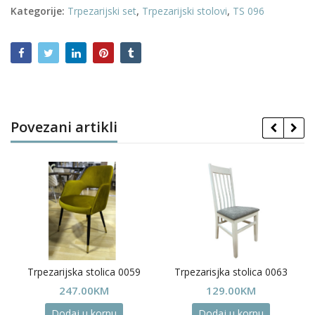
Kategorije:
Trpezarijski set
,
Trpezarijski stolovi
,
TS 096
Povezani artikli
Trpezarijska stolica 0059
Trpezarisjka stolica 0063
Price
247.00
KM
129.00
KM
range:
Dodaj u korpu
Dodaj u korpu