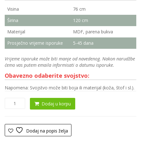
Visina
76 cm
Širina
120 cm
Materijal
MDF, parena bukva
Prosječno vrijeme isporuke
5-45 dana
Vrijeme isporuke može biti manje od navedenog. Nakon narudžbe
ćemo vas putem emaila informisati o datumu isporuke.
Obavezno odaberite svojstvo:
Napomena: Svojstvo može biti boja ili materijal (koža, štof i sl.).
Trpezarijski
Dodaj u korpu
sto
0087
količina
Dodaj na popis želja