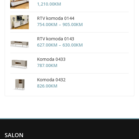
1,210.00
KM
RTV komoda 0144
Price
754.00
KM
–
905.00
KM
range:
754.00KM
RTV komoda 0143
through
Price
627.00
KM
–
630.00
KM
905.00KM
range:
627.00KM
Komoda 0433
through
787.00
KM
630.00KM
Komoda 0432
826.00
KM
SALON