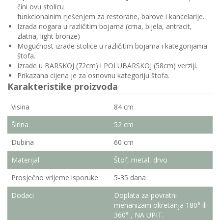
čini ovu stolicu
funkcionalnim rješenjem za restorane, barove i kancelarije.
Izrada nogara u različitim bojama (crna, bijela, antracit,
zlatna, light bronze)
Mogućnost izrade stolice u različitim bojama i kategorijama
štofa.
Izrade u BARSKOJ (72cm) i POLUBARSKOJ (58cm) verziji.
Prikazana cijena je za osnovnu kategoriju štofa.
Karakteristike proizvoda
Visina
84 cm
Širina
52 cm
Dubina
60 cm
Materijal
Štof, metal, drvo
Prosječno vrijeme isporuke
5-35 dana
Dodaci
Doplata za povratni
mehanizam okretanja 180° ili
360° , NA UPIT.