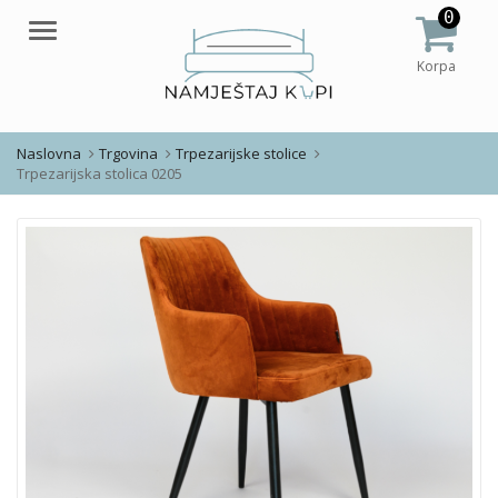
0
Meni
Korpa
Naslovna
Trgovina
Trpezarijske stolice
Trpezarijska stolica 0205