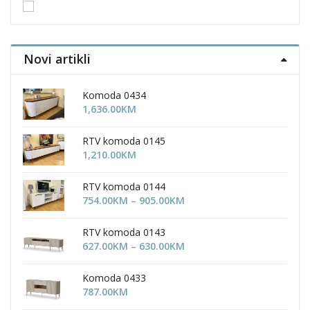
Novi artikli
Komoda 0434
1,636.00
KM
RTV komoda 0145
1,210.00
KM
RTV komoda 0144
Price
754.00
KM
–
905.00
KM
range:
754.00KM
RTV komoda 0143
through
Price
627.00
KM
–
630.00
KM
905.00KM
range:
627.00KM
Komoda 0433
through
787.00
KM
630.00KM