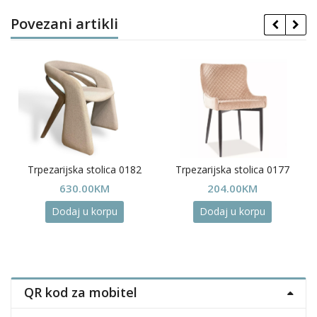
Povezani artikli
Trpezarijska stolica 0182
Trpezarijska stolica 0177
630.00
KM
204.00
KM
Dodaj u korpu
Dodaj u korpu
QR kod za mobitel