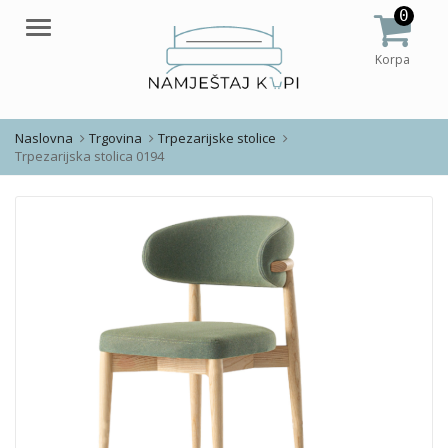
0
Meni
Korpa
Naslovna
Trgovina
Trpezarijske stolice
Trpezarijska stolica 0194