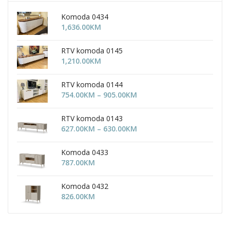
Komoda 0434
1,636.00
KM
RTV komoda 0145
1,210.00
KM
RTV komoda 0144
Price
754.00
KM
–
905.00
KM
range:
754.00KM
RTV komoda 0143
through
Price
627.00
KM
–
630.00
KM
905.00KM
range:
627.00KM
Komoda 0433
through
787.00
KM
630.00KM
Komoda 0432
826.00
KM