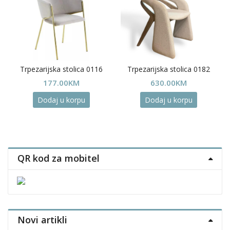
Trpezarijska stolica 0116
Trpezarijska stolica 0182
177.00
KM
630.00
KM
Dodaj u korpu
Dodaj u korpu
QR kod za mobitel
Novi artikli