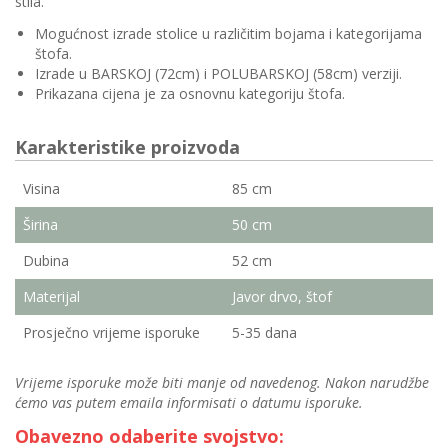
stila.
Mogućnost izrade stolice u različitim bojama i kategorijama
štofa.
Izrade u BARSKOJ (72cm) i POLUBARSKOJ (58cm) verziji.
Prikazana cijena je za osnovnu kategoriju štofa.
Karakteristike proizvoda
Visina
85 cm
Širina
50 cm
Dubina
52 cm
Materijal
Javor drvo, štof
Prosječno vrijeme isporuke
5-35 dana
Vrijeme isporuke može biti manje od navedenog. Nakon narudžbe
ćemo vas putem emaila informisati o datumu isporuke.
Obavezno odaberite svojstvo: