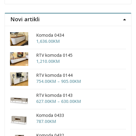
en
chosen
chosen
on
on
the
the
Novi artikli
uct
product
product
page
page
Komoda 0434
1,636.00
KM
RTV komoda 0145
1,210.00
KM
RTV komoda 0144
Price
754.00
KM
–
905.00
KM
range:
754.00KM
RTV komoda 0143
through
Price
627.00
KM
–
630.00
KM
905.00KM
range:
627.00KM
Komoda 0433
through
787.00
KM
630.00KM
Komoda 0432