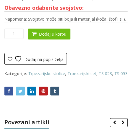
Obavezno odaberite svojstvo:
Napomena: Svojstvo može biti boja ili materijal (koža, štof i sl.).
Trpezarijska
Dodaj u korpu
stolica
0136
količina
Dodaj na popis želja
Kategorije:
Trpezarijske stolice
,
Trpezarijski set
,
TS 023
,
TS 053
Povezani artikli