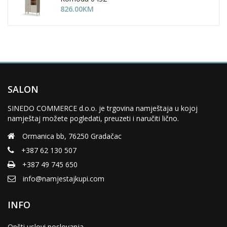
826.00
KM
SALON
SINEDO COMMERCE d.o.o. je trgovina namještaja u kojoj
namještaj možete pogledati, preuzeti i naručiti lično.
Ormanica bb, 76250 Gradačac
+387 62 130 507
+387 49 745 650
info@namjestajkupi.com
INFO
Opšti uslovi poslovanja