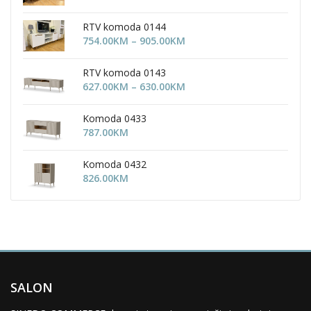
RTV komoda 0144
Price
754.00
KM
–
905.00
KM
range:
754.00KM
RTV komoda 0143
through
Price
627.00
KM
–
630.00
KM
905.00KM
range:
627.00KM
Komoda 0433
through
787.00
KM
630.00KM
Komoda 0432
826.00
KM
SALON