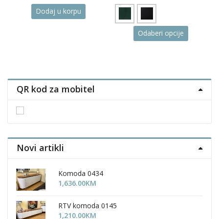
Dodaj u korpu
This
Odaberi opcije
product
has
multiple
variants.
The
QR kod za mobitel
options
may
be
chosen
on
the
Novi artikli
product
page
Komoda 0434
1,636.00
KM
RTV komoda 0145
1,210.00
KM