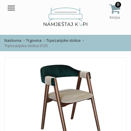
0
Meni
Korpa
Naslovna
Trgovina
Trpezarijske stolice
Trpezarijska stolica 0125