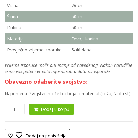
Visina
76 cm
Širina
50 cm
Dubina
50 cm
Materijal
Drvo, tkanina
Prosječno vrijeme isporuke
5-40 dana
Vrijeme isporuke može biti manje od navedenog. Nakon narudžbe
ćemo vas putem emaila informisati o datumu isporuke.
Obavezno odaberite svojstvo:
Napomena: Svojstvo može biti boja ili materijal (koža, štof i sl.).
Trpezarijska
Dodaj u korpu
stolica
0125
količina
Dodaj na popis želja