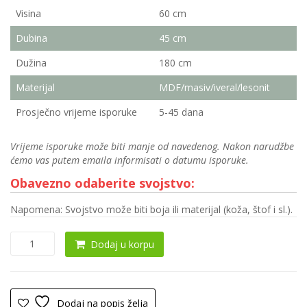
Visina
60 cm
Dubina
45 cm
Dužina
180 cm
Materijal
MDF/masiv/iveral/lesonit
Prosječno vrijeme isporuke
5-45 dana
Vrijeme isporuke može biti manje od navedenog. Nakon narudžbe
ćemo vas putem emaila informisati o datumu isporuke.
Obavezno odaberite svojstvo:
Napomena: Svojstvo može biti boja ili materijal (koža, štof i sl.).
RTV
Dodaj u korpu
komoda
0102
količina
Dodaj na popis želja