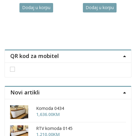
range:
price
price
price
price
Dodaj u korpu
Dodaj u korpu
784.00KM
was:
is:
was:
is:
through
340.00KM.
272.00KM.
434.00KM.
347.0
1,031.00KM
uct
ple
nts.
QR kod za mobitel
ons
en
Novi artikli
uct
Komoda 0434
1,636.00
KM
RTV komoda 0145
1,210.00
KM