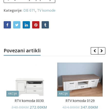
Kategorije:
DB 071
,
TV komode
Povezani artikli
AKCIJA
AKCIJA
RTV komoda 0030
RTV komoda 0129
Price
Original
Current
Original
Curren
340.00
KM
272.00
KM
434.00
KM
347.00
KM