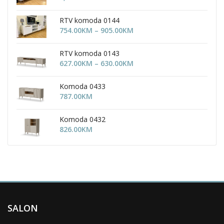
RTV komoda 0144
Price
754.00
KM
–
905.00
KM
range:
754.00KM
RTV komoda 0143
through
Price
627.00
KM
–
630.00
KM
905.00KM
range:
627.00KM
Komoda 0433
through
787.00
KM
630.00KM
Komoda 0432
826.00
KM
SALON