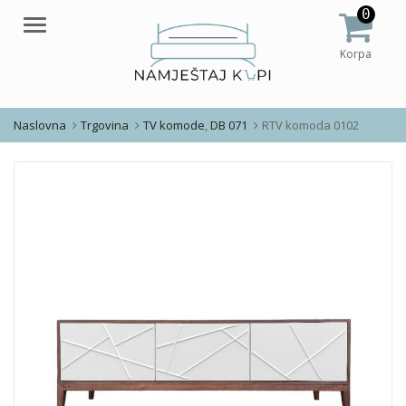
0
Meni
Korpa
Naslovna
Trgovina
TV komode
,
DB 071
RTV komoda 0102