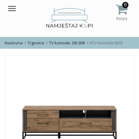
0
Meni
Korpa
Naslovna
Trgovina
TV komode
,
DB 098
RTV komoda 0072