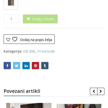
RTV
Dodaj u korpu
komoda
0072
količina
Dodaj na popis želja
Kategorije:
DB 098
,
TV komode
Povezani artikli