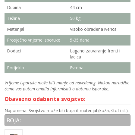
Dubina
44 cm
Težina
50 kg
Materijal
Visoko obrađena iverica
Prosječno vrijeme isporuke
5-35 dana
Dodaci
Lagano zatvaranje fronti i
ladica
Porijeklo
Evropa
Vrijeme isporuke može biti manje od navedenog. Nakon narudžbe
ćemo vas putem emaila informisati o datumu isporuke.
Obavezno odaberite svojstvo:
Napomena: Svojstvo može biti boja ili materijal (koža, štof i sl.).
BOJA: