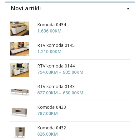
the
the
Novi artikli
uct
product
product
page
page
Komoda 0434
1,636.00
KM
RTV komoda 0145
1,210.00
KM
RTV komoda 0144
Price
754.00
KM
–
905.00
KM
range:
754.00KM
RTV komoda 0143
through
Price
627.00
KM
–
630.00
KM
905.00KM
range:
627.00KM
Komoda 0433
through
787.00
KM
630.00KM
Komoda 0432
826.00
KM