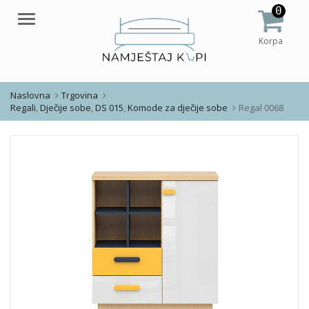
0
Meni
Korpa
Naslovna
Trgovina
Regali
,
Dječije sobe
,
DS 015
,
Komode za dječije sobe
Regal 0068