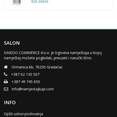
826.00
KM
SALON
SINEDO COMMERCE d.o.o. je trgovina namještaja u kojoj
namještaj možete pogledati, preuzeti i naručiti lično.
Ormanica bb, 76250 Gradačac
+387 62 130 507
+387 49 745 650
info@namjestajkupi.com
INFO
Opšti uslovi poslovanja