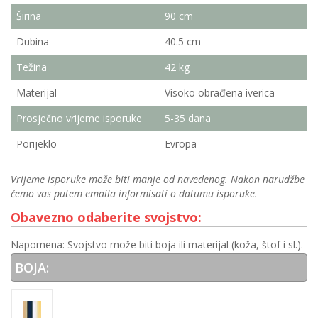
Širina
90 cm
Dubina
40.5 cm
Težina
42 kg
Materijal
Visoko obrađena iverica
Prosječno vrijeme isporuke
5-35 dana
Porijeklo
Evropa
Vrijeme isporuke može biti manje od navedenog. Nakon narudžbe
ćemo vas putem emaila informisati o datumu isporuke.
Obavezno odaberite svojstvo:
Napomena: Svojstvo može biti boja ili materijal (koža, štof i sl.).
BOJA: