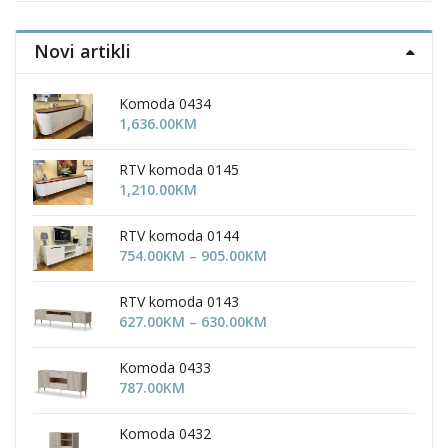
on
on
the
the
Novi artikli
uct
product
product
page
page
Komoda 0434
1,636.00
KM
RTV komoda 0145
1,210.00
KM
RTV komoda 0144
Price
754.00
KM
–
905.00
KM
range:
754.00KM
RTV komoda 0143
through
Price
627.00
KM
–
630.00
KM
905.00KM
range:
627.00KM
Komoda 0433
through
787.00
KM
630.00KM
Komoda 0432