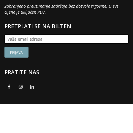
Zabranjeno preuzimanje sadržaja bez dozvole trgovine. U sve
cijene je uključen PDV.
PRETPLATI SE NA BILTEN
PRATITE NAS
© 2017 - 2026. Namještaj Kupi. Sva prava zadržana. Web
Design:
Hostmedio
.