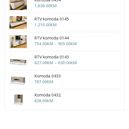
1,636.00
KM
RTV komoda 0145
1,210.00
KM
RTV komoda 0144
Price
754.00
KM
–
905.00
KM
range:
754.00KM
RTV komoda 0143
through
Price
627.00
KM
–
630.00
KM
905.00KM
range:
627.00KM
Komoda 0433
through
787.00
KM
630.00KM
Komoda 0432
826.00
KM