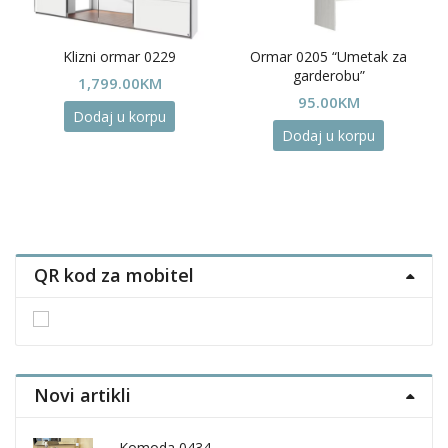
Klizni ormar 0229
Ormar 0205 “Umetak za
garderobu”
1,799.00
KM
95.00
KM
Dodaj u korpu
Dodaj u korpu
uct
ple
nts.
QR kod za mobitel
ons
en
Novi artikli
uct
Komoda 0434