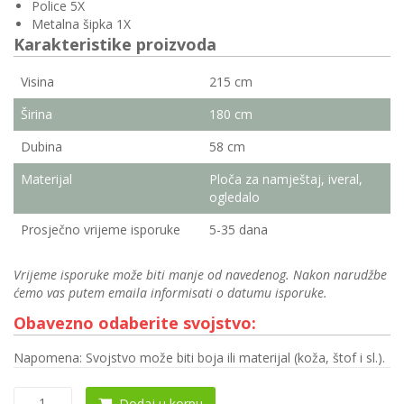
Police 5X
Metalna šipka 1X
Karakteristike proizvoda
Visina
215 cm
Širina
180 cm
Dubina
58 cm
Materijal
Ploča za namještaj, iveral,
ogledalo
Prosječno vrijeme isporuke
5-35 dana
Vrijeme isporuke može biti manje od navedenog. Nakon narudžbe
ćemo vas putem emaila informisati o datumu isporuke.
Obavezno odaberite svojstvo:
Napomena: Svojstvo može biti boja ili materijal (koža, štof i sl.).
Klizni
Dodaj u korpu