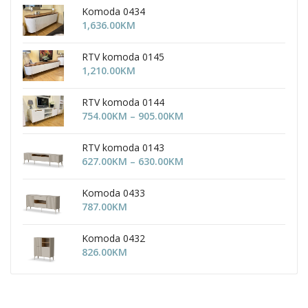
Komoda 0434
1,636.00
KM
RTV komoda 0145
1,210.00
KM
RTV komoda 0144
Price
754.00
KM
–
905.00
KM
range:
754.00KM
RTV komoda 0143
through
Price
627.00
KM
–
630.00
KM
905.00KM
range:
627.00KM
Komoda 0433
through
787.00
KM
630.00KM
Komoda 0432
826.00
KM