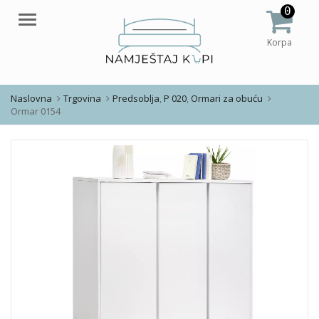
0
Meni
Korpa
Naslovna
Trgovina
Predsoblja
,
P 020
,
Ormari za obuću
Ormar 0154