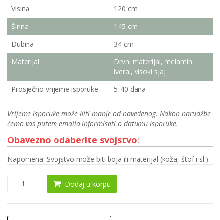
Visina
120 cm
Širina
145 cm
Dubina
34 cm
Materijal
Drvni materijal, melamin,
iveral, visoki sjaj
Prosječno vrijeme isporuke
5-40 dana
Vrijeme isporuke može biti manje od navedenog. Nakon narudžbe
ćemo vas putem emaila informisati o datumu isporuke.
Obavezno odaberite svojstvo:
Napomena: Svojstvo može biti boja ili materijal (koža, štof i sl.).
Ormar
Dodaj u korpu
0154
količina