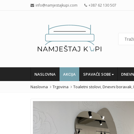
info@namjestajkupi.com
+387 62 130 507
NASLOVNA
AKCIJA
SPAVAĆE SOBE
DNEVN
Naslovna
Trgovina
Toaletni stolovi
,
Dnevni boravak
,