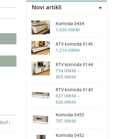
Novi artikli
Komoda 0434
1,636.00
KM
RTV komoda 0145
1,210.00
KM
RTV komoda 0144
754.00
KM
–
Price
905.00
KM
range:
754.00KM
RTV komoda 0143
through
627.00
KM
–
905.00KM
Price
630.00
KM
range:
627.00KM
Komoda 0433
through
787.00
KM
štof i
630.00KM
Komoda 0432