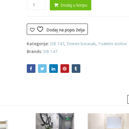
Ogledalo
Dodaj u korpu
0163
količina
Dodaj na popis želja
Kategorije:
DB 147
,
Dnevni boravak
,
Toaletni stolovi
Brands:
DB 147