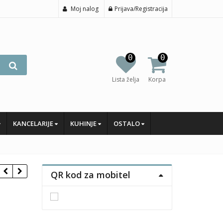
Moj nalog
Prijava/Registracija
0
0
Lista želja
Korpa
KANCELARIJE
KUHINJE
OSTALO
QR kod za mobitel