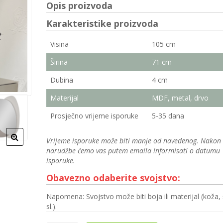
Opis proizvoda
Karakteristike proizvoda
Visina
105 cm
Širina
71 cm
Dubina
4 cm
Materijal
MDF, metal, drvo
Prosječno vrijeme isporuke
5-35 dana
Vrijeme isporuke može biti manje od navedenog. Nakon
narudžbe ćemo vas putem emaila informisati o datumu
isporuke.
Obavezno odaberite svojstvo:
Napomena: Svojstvo može biti boja ili materijal (koža, 
sl.).