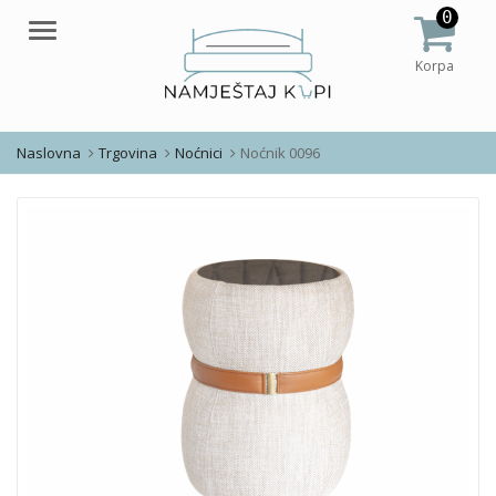
0
Meni
Korpa
Naslovna
Trgovina
Noćnici
Noćnik 0096