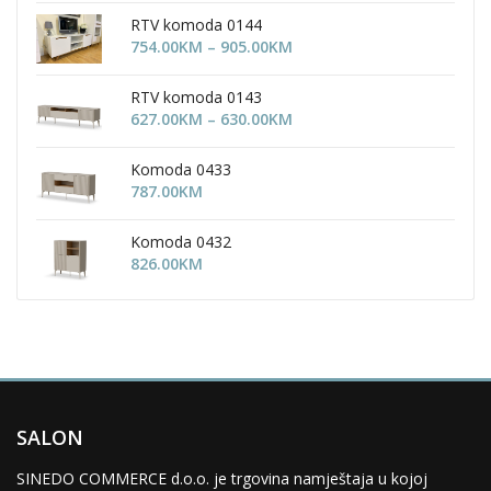
RTV komoda 0144
Price
754.00
KM
–
905.00
KM
range:
754.00KM
RTV komoda 0143
through
Price
627.00
KM
–
630.00
KM
905.00KM
range:
627.00KM
Komoda 0433
through
787.00
KM
630.00KM
Komoda 0432
826.00
KM
SALON
SINEDO COMMERCE d.o.o. je trgovina namještaja u kojoj