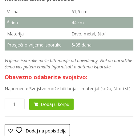
Visina
61,5 cm
Širina
44 cm
Materijal
Drvo, metal, štof
Prosječno vrijeme isporuke
5-35 dana
Vrijeme isporuke može biti manje od navedenog. Nakon narudžbe
ćemo vas putem emaila informisati o datumu isporuke.
Obavezno odaberite svojstvo:
Napomena: Svojstvo može biti boja ili materijal (koža, štof i sl.).
Noćnik
Dodaj u korpu
0096
količina
Dodaj na popis želja