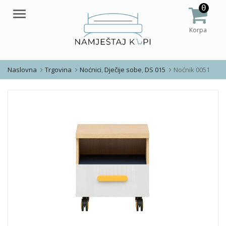
0
Meni
Korpa
Naslovna
Trgovina
Noćnici
,
Dječije sobe
,
DS 015
Noćnik 0051