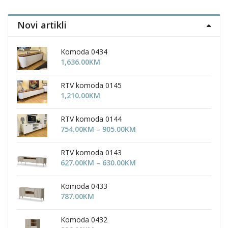
on
the
Novi artikli
product
page
Komoda 0434
1,636.00
KM
RTV komoda 0145
1,210.00
KM
RTV komoda 0144
Price
754.00
KM
–
905.00
KM
range:
754.00KM
RTV komoda 0143
through
Price
627.00
KM
–
630.00
KM
905.00KM
range:
627.00KM
Komoda 0433
through
787.00
KM
630.00KM
Komoda 0432