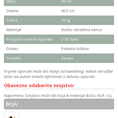
Širina
45 cm
Dubina
40.5 cm
Težina
16 kg
Materijal
Visoko obrađena iverica
Prosječno vrijeme isporuke
5-35 dana
Dodaci
Pokretni točkovi
Porijeklo
Evropa
Vrijeme isporuke može biti manje od navedenog. Nakon narudžbe
ćemo vas putem emaila informisati o datumu isporuke.
Obavezno odaberite svojstvo:
Napomena: Svojstvo može biti boja ili materijal (koža, štof i sl.).
BOJA: