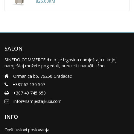
826.00
KM
SALON
SINEDO COMMERCE d.o.o. je trgovina namještaja u kojoj
namještaj možete pogledati, preuzeti i naručiti lično.
Ormanica bb, 76250 Gradačac
+387 62 130 507
+387 49 745 650
info@namjestajkupi.com
INFO
Opšti uslovi poslovanja