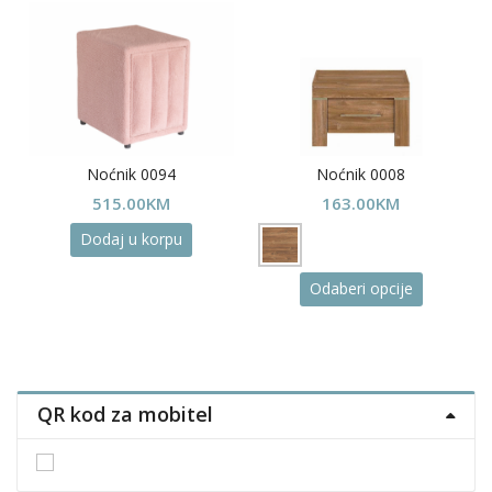
Noćnik 0094
Noćnik 0008
515.00
KM
163.00
KM
Dodaj u korpu
This
Odaberi opcije
product
has
multiple
variants.
The
QR kod za mobitel
options
may
be
chosen