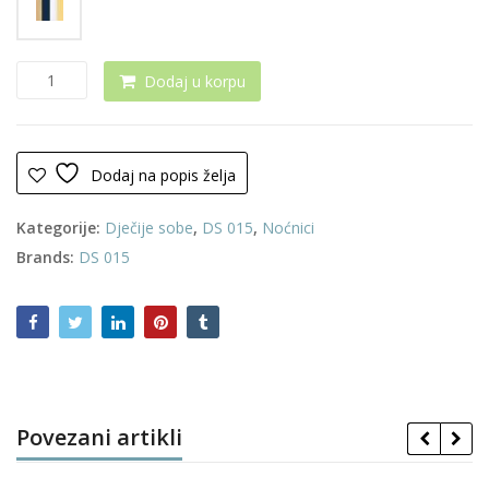
Noćnik
Dodaj u korpu
0051
količina
Dodaj na popis želja
Kategorije:
Dječije sobe
,
DS 015
,
Noćnici
Brands:
DS 015
Povezani artikli