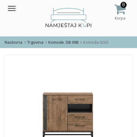
0
Meni
Korpa
Naslovna
Trgovina
Komode
,
DB 098
Komoda 0263