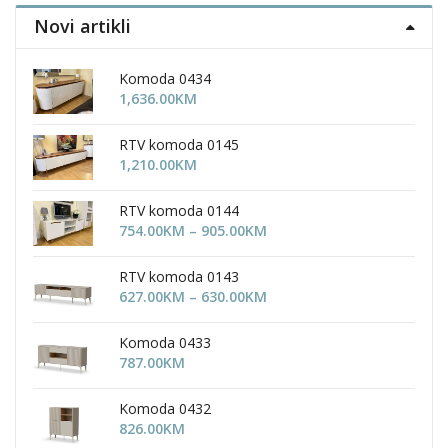
the
the
Novi artikli
product
product
page
page
Komoda 0434
1,636.00
KM
RTV komoda 0145
1,210.00
KM
RTV komoda 0144
Price
754.00
KM
–
905.00
KM
range:
754.00KM
RTV komoda 0143
through
Price
627.00
KM
–
630.00
KM
905.00KM
range:
627.00KM
Komoda 0433
through
787.00
KM
630.00KM
Komoda 0432
826.00
KM