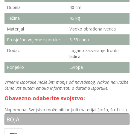
Dubina
40 cm
Težina
45 kg
Materijal
Visoko obrađena iverica
Prosječno vrijeme isporuke
5-35 dana
Dodaci
Lagano zatvaranje fronti i
ladica
Porijeklo
Evropa
Vrijeme isporuke može biti manje od navedenog. Nakon narudžbe
ćemo vas putem emaila informisati o datumu isporuke.
Obavezno odaberite svojstvo:
Napomena: Svojstvo može biti boja ili materijal (koža, štof i sl.).
BOJA: