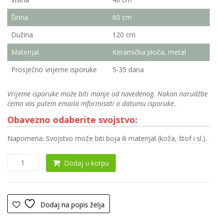
Širina
60 cm
Dužina
120 cm
Materijal
Keramička ploča, metal
Prosječno vrijeme isporuke
5-35 dana
Vrijeme isporuke može biti manje od navedenog. Nakon narudžbe
ćemo vas putem emaila informisati o datumu isporuke.
Obavezno odaberite svojstvo:
Napomena: Svojstvo može biti boja ili materijal (koža, štof i sl.).
Klub
Dodaj u korpu
sto
0205
(Keramika)
količina
Dodaj na popis želja