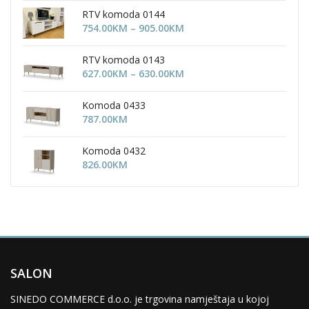
RTV komoda 0144
Price
754.00
KM
–
905.00
KM
range:
754.00KM
RTV komoda 0143
through
Price
627.00
KM
–
630.00
KM
905.00KM
range:
627.00KM
Komoda 0433
through
787.00
KM
630.00KM
Komoda 0432
826.00
KM
SALON
SINEDO COMMERCE d.o.o. je trgovina namještaja u kojoj