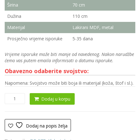
Širina
70 cm
Dužina
110 cm
Materijal
Lakirani MDF, metal
Prosječno vrijeme isporuke
5-35 dana
Vrijeme isporuke može biti manje od navedenog. Nakon narudžbe
ćemo vas putem emaila informisati o datumu isporuke.
Obavezno odaberite svojstvo:
Napomena: Svojstvo može biti boja ili materijal (koža, štof i sl.).
Klub
Dodaj u korpu
sto
0104
količina
Dodaj na popis želja