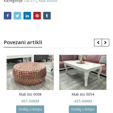
Kategorije:
DB 077
,
Klub stolovi
Povezani artikli
Klub sto 0008
Klub sto 0054
451.00
KM
425.00
KM
Dodaj u korpu
Dodaj u korpu