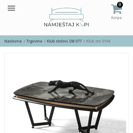
0
Meni
Korpa
Naslovna
Trgovina
Klub stolovi
,
DB 077
Klub sto 0104