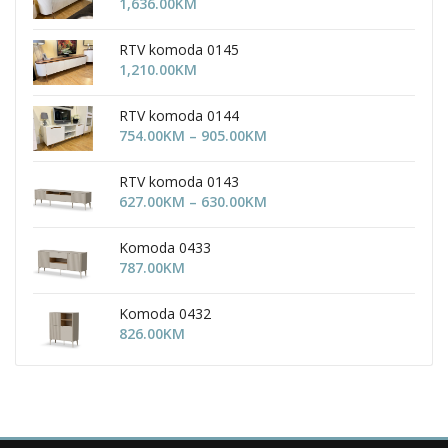
1,636.00
KM
RTV komoda 0145
1,210.00
KM
RTV komoda 0144
Price
754.00
KM
–
905.00
KM
range:
754.00KM
RTV komoda 0143
through
Price
627.00
KM
–
630.00
KM
905.00KM
range:
627.00KM
Komoda 0433
through
787.00
KM
630.00KM
Komoda 0432
826.00
KM