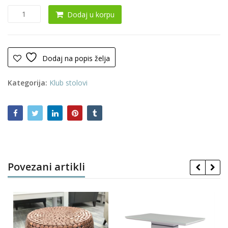
Klub
Dodaj u korpu
sto
0075
količina
Dodaj na popis želja
Kategorija:
Klub stolovi
Povezani artikli