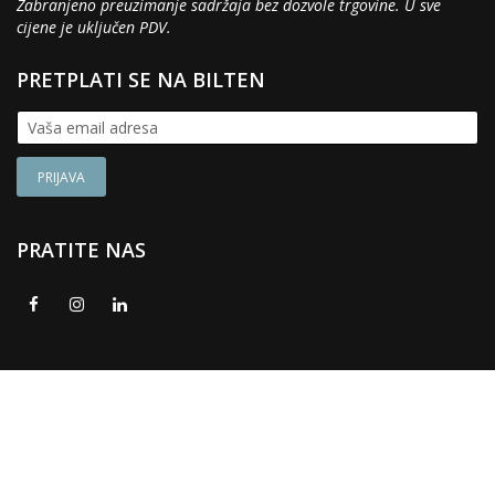
Zabranjeno preuzimanje sadržaja bez dozvole trgovine. U sve
cijene je uključen PDV.
PRETPLATI SE NA BILTEN
PRATITE NAS
© 2017 - 2026. Namještaj Kupi. Sva prava zadržana. Web
Design:
Hostmedio
.