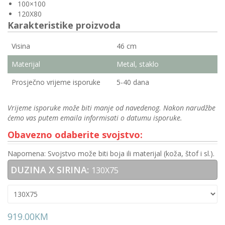
100×100
120X80
Karakteristike proizvoda
Visina
46 cm
Materijal
Metal, staklo
Prosječno vrijeme isporuke
5-40 dana
Vrijeme isporuke može biti manje od navedenog. Nakon narudžbe
ćemo vas putem emaila informisati o datumu isporuke.
Obavezno odaberite svojstvo:
Napomena: Svojstvo može biti boja ili materijal (koža, štof i sl.).
DUZINA X SIRINA:
130X75
919.00
KM