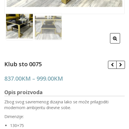
Klub sto 0075
Price
837.00
KM
–
999.00
KM
range:
Opis proizvoda
837.00KM
through
Zbog svog savremenog dizajna lako se može prilagoditi
modernom ambijentu dnevne sobe.
999.00KM
Dimenzije:
130×75