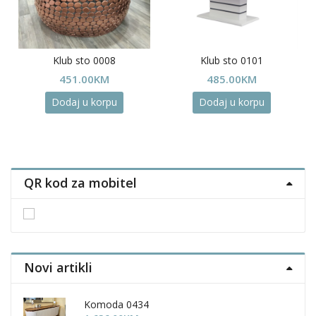
Klub sto 0008
Klub sto 0101
451.00
KM
485.00
KM
Dodaj u korpu
Dodaj u korpu
QR kod za mobitel
Novi artikli
Komoda 0434