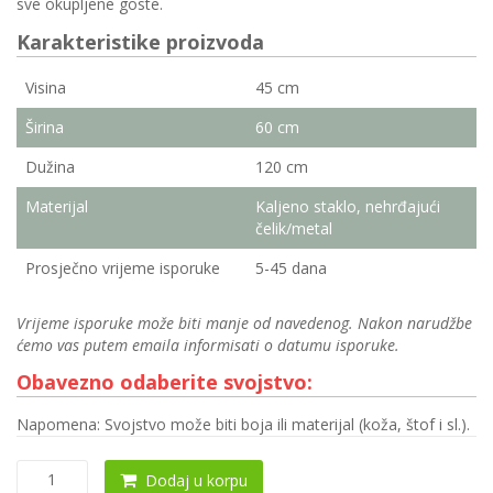
sve okupljene goste.
Karakteristike proizvoda
Visina
45 cm
Širina
60 cm
Dužina
120 cm
Materijal
Kaljeno staklo, nehrđajući
čelik/metal
Prosječno vrijeme isporuke
5-45 dana
Vrijeme isporuke može biti manje od navedenog. Nakon narudžbe
ćemo vas putem emaila informisati o datumu isporuke.
Obavezno odaberite svojstvo:
Napomena: Svojstvo može biti boja ili materijal (koža, štof i sl.).
Klub
Dodaj u korpu
sto