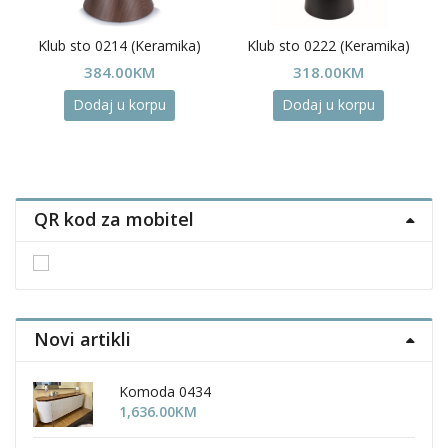
Klub sto 0214 (Keramika)
Klub sto 0222 (Keramika)
384.00
KM
318.00
KM
Dodaj u korpu
Dodaj u korpu
QR kod za mobitel
Novi artikli
Komoda 0434
1,636.00
KM