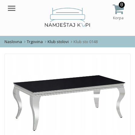
0
Meni
Korpa
Naslovna
Trgovina
Klub stolovi
Klub sto 0148