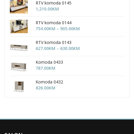
RTV komoda 0145
1,210.00
KM
RTV komoda 0144
Price
754.00
KM
–
905.00
KM
range:
754.00KM
RTV komoda 0143
through
Price
627.00
KM
–
630.00
KM
905.00KM
range:
627.00KM
Komoda 0433
through
787.00
KM
630.00KM
Komoda 0432
826.00
KM