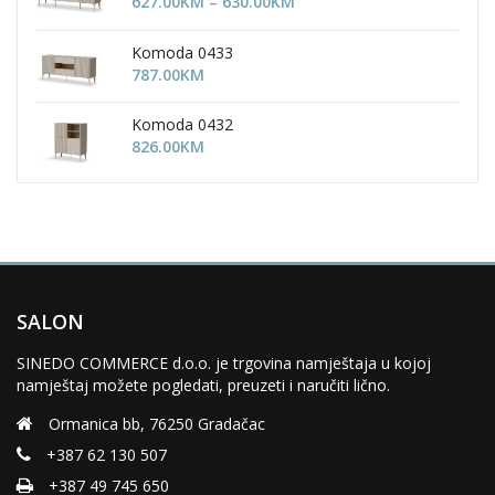
Price
627.00
KM
–
630.00
KM
905.00KM
range:
627.00KM
Komoda 0433
through
787.00
KM
630.00KM
Komoda 0432
826.00
KM
SALON
SINEDO COMMERCE d.o.o. je trgovina namještaja u kojoj
namještaj možete pogledati, preuzeti i naručiti lično.
Ormanica bb, 76250 Gradačac
+387 62 130 507
+387 49 745 650