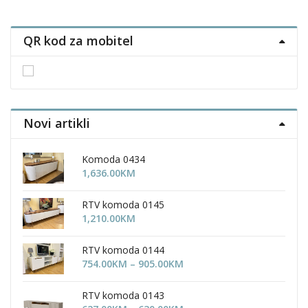
QR kod za mobitel
Novi artikli
Komoda 0434
1,636.00
KM
RTV komoda 0145
1,210.00
KM
RTV komoda 0144
Price
754.00
KM
–
905.00
KM
range:
754.00KM
RTV komoda 0143
through