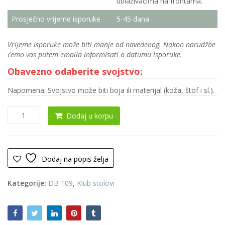
ublaživačima na frontama.
Prosječno vrijeme isporuke
5-45 dana
Vrijeme isporuke može biti manje od navedenog. Nakon narudžbe
ćemo vas putem emaila informisati o datumu isporuke.
Obavezno odaberite svojstvo:
Napomena: Svojstvo može biti boja ili materijal (koža, štof i sl.).
Klub
Dodaj u korpu
sto
0140
količina
Dodaj na popis želja
Kategorije:
DB 109
,
Klub stolovi