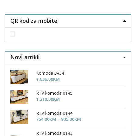
QR kod za mobitel
Novi artikli
Komoda 0434
1,636.00
KM
RTV komoda 0145
1,210.00
KM
RTV komoda 0144
Price
754.00
KM
–
905.00
KM
range:
754.00KM
RTV komoda 0143