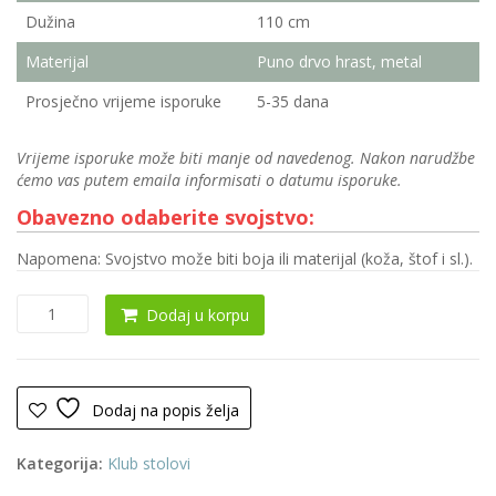
Dužina
110 cm
Materijal
Puno drvo hrast, metal
Prosječno vrijeme isporuke
5-35 dana
Vrijeme isporuke može biti manje od navedenog. Nakon narudžbe
ćemo vas putem emaila informisati o datumu isporuke.
Obavezno odaberite svojstvo:
Napomena: Svojstvo može biti boja ili materijal (koža, štof i sl.).
Klub
Dodaj u korpu
sto
0114
količina
Dodaj na popis želja
Kategorija:
Klub stolovi