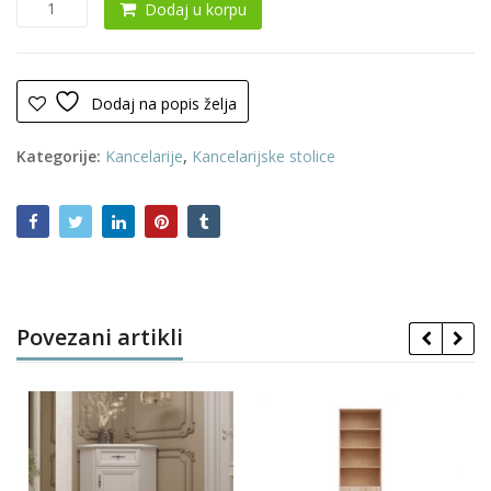
Dodaj u korpu
stolica
017
količina
Dodaj na popis želja
Kategorije:
Kancelarije
,
Kancelarijske stolice
Povezani artikli