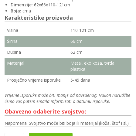
Dimenzije:
62x66x110-121cm
Boja:
crna
Karakteristike proizvoda
Visina
110-121 cm
Širina
66 cm
Dubina
62 cm
Materijal
Metal, eko koža, tvrda
plastika
Prosječno vrijeme isporuke
5-45 dana
Vrijeme isporuke može biti manje od navedenog. Nakon narudžbe
ćemo vas putem emaila informisati o datumu isporuke.
Obavezno odaberite svojstvo:
Napomena: Svojstvo može biti boja ili materijal (koža, štof i sl.).
Kancelarijska