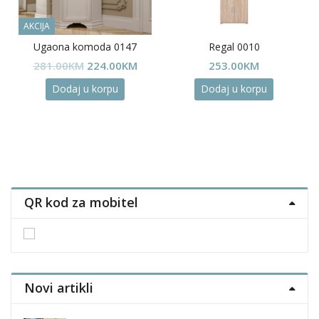
AKCIJA
Ugaona komoda 0147
Regal 0010
Original
Current
281.00
KM
224.00
KM
253.00
KM
price
price
Dodaj u korpu
Dodaj u korpu
was:
is:
281.00KM.
224.00KM.
uct
ple
nts.
QR kod za mobitel
ons
en
Novi artikli
uct