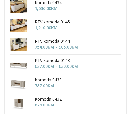
Komoda 0434
1,636.00
KM
RTV komoda 0145
1,210.00
KM
RTV komoda 0144
Price
754.00
KM
–
905.00
KM
range:
754.00KM
RTV komoda 0143
through
Price
627.00
KM
–
630.00
KM
905.00KM
range:
627.00KM
Komoda 0433
through
787.00
KM
630.00KM
Komoda 0432
826.00
KM