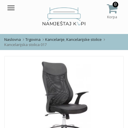
0
Meni
Korpa
Naslovna
Trgovina
Kancelarije
,
Kancelarijske stolice
Kancelarijska stolica 017