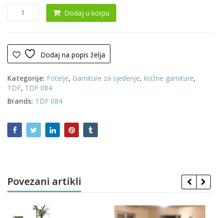
Fotelja
Dodaj u korpu
0110
(KOŽA
100%)
količina
Dodaj na popis želja
Kategorije:
Fotelje
,
Garniture za sjedenje
,
Kožne garniture
,
TDF
,
TDF 084
Brands:
TDF 084
Povezani artikli