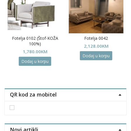
Fotelja 0102 (Štof-KOŽA
Fotelja 0042
100%)
2,128.00
KM
1,780.00
KM
Dodaj u korpu
Dodaj u korpu
QR kod za mobitel
Novi artikli