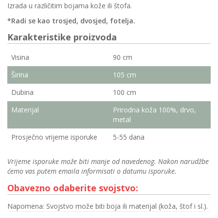
Izrada u različitim bojama kože ili štofa.
*Radi se kao trosjed, dvosjed, fotelja.
Karakteristike proizvoda
Visina
90 cm
Širina
105 cm
Dubina
100 cm
Materijal
Prirodna koža 100%, drvo,
metal
Prosječno vrijeme isporuke
5-55 dana
Vrijeme isporuke može biti manje od navedenog. Nakon narudžbe
ćemo vas putem emaila informisati o datumu isporuke.
Obavezno odaberite svojstvo:
Napomena: Svojstvo može biti boja ili materijal (koža, štof i sl.).