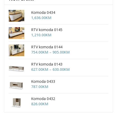
Komoda 0434
1,636.00
KM
RTV komoda 0145
1,210.00
KM
RTV komoda 0144
Price
754.00
KM
–
905.00
KM
range:
754.00KM
RTV komoda 0143
through
Price
627.00
KM
–
630.00
KM
905.00KM
range:
627.00KM
Komoda 0433
through
787.00
KM
630.00KM
Komoda 0432
826.00
KM