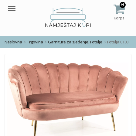
0
Meni
Korpa
Naslovna
Trgovina
Garniture za sjedenje
,
Fotelje
Fotelja 0103