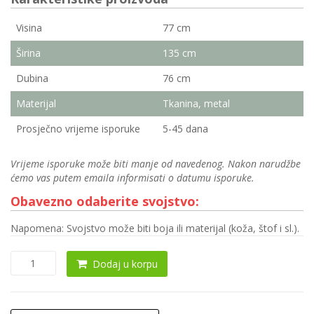
Visina
77 cm
Širina
135 cm
Dubina
76 cm
Materijal
Tkanina, metal
Prosječno vrijeme isporuke
5-45 dana
Vrijeme isporuke može biti manje od navedenog. Nakon narudžbe
ćemo vas putem emaila informisati o datumu isporuke.
Obavezno odaberite svojstvo:
Napomena: Svojstvo može biti boja ili materijal (koža, štof i sl.).
Fotelja
Dodaj u korpu
0103
količina