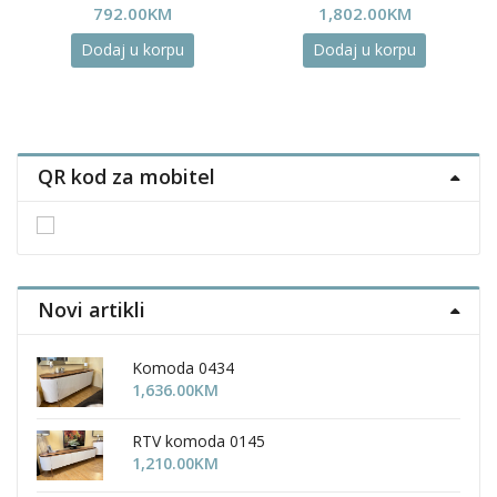
792.00
KM
1,802.00
KM
Dodaj u korpu
Dodaj u korpu
QR kod za mobitel
Novi artikli
Komoda 0434
1,636.00
KM
RTV komoda 0145
1,210.00
KM