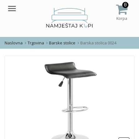
0
Meni
Korpa
Naslovna
Trgovina
Barske stolice
Barska stolica 0024