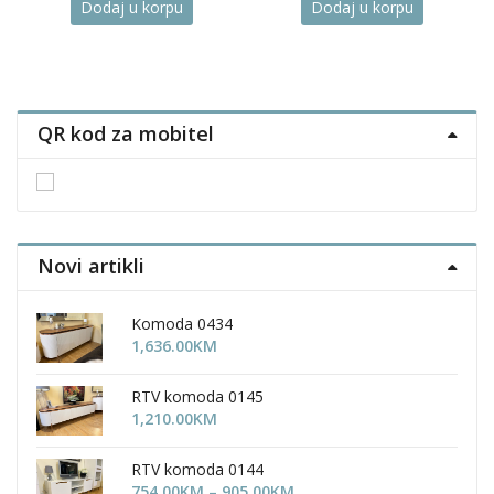
Dodaj u korpu
Dodaj u korpu
QR kod za mobitel
Novi artikli
Komoda 0434
1,636.00
KM
RTV komoda 0145
1,210.00
KM
RTV komoda 0144
Price
754.00
KM
–
905.00
KM