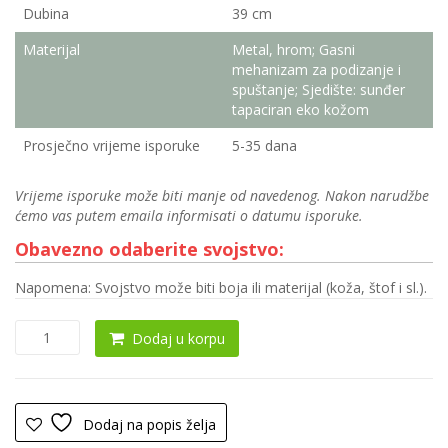
Dubina
39 cm
Materijal
Metal, hrom; Gasni
mehanizam za podizanje i
spuštanje; Sjedište: sunđer
tapaciran eko kožom
Prosječno vrijeme isporuke
5-35 dana
Vrijeme isporuke može biti manje od navedenog. Nakon narudžbe
ćemo vas putem emaila informisati o datumu isporuke.
Obavezno odaberite svojstvo:
Napomena: Svojstvo može biti boja ili materijal (koža, štof i sl.).
Barska
Dodaj u korpu
stolica
0024
količina
Dodaj na popis želja