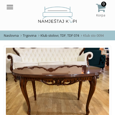
0
Meni
Korpa
Naslovna
Trgovina
Klub stolovi
,
TDF
,
TDF 074
Klub sto 0094