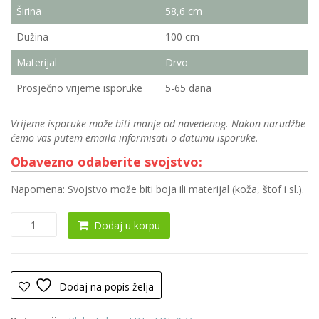
Širina
58,6 cm
Dužina
100 cm
Materijal
Drvo
Prosječno vrijeme isporuke
5-65 dana
Vrijeme isporuke može biti manje od navedenog. Nakon narudžbe
ćemo vas putem emaila informisati o datumu isporuke.
Obavezno odaberite svojstvo:
Napomena: Svojstvo može biti boja ili materijal (koža, štof i sl.).
Klub
Dodaj u korpu
sto
0094
količina
Dodaj na popis želja