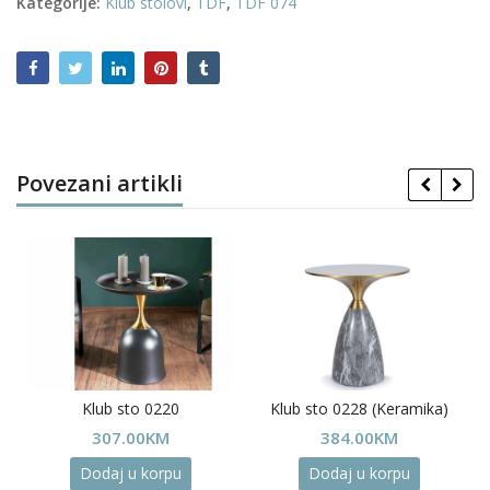
Kategorije:
Klub stolovi
,
TDF
,
TDF 074
Povezani artikli
Klub sto 0220
Klub sto 0228 (Keramika)
307.00
KM
384.00
KM
Dodaj u korpu
Dodaj u korpu