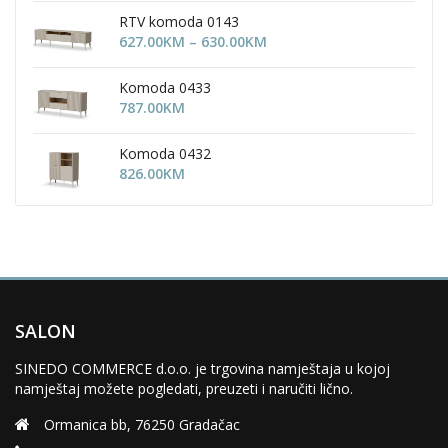
754.00KM
RTV komoda 0143
through
Price
627.00
KM
–
630.00
KM
905.00KM
range:
627.00KM
Komoda 0433
through
787.00
KM
630.00KM
Komoda 0432
826.00
KM
SALON
SINEDO COMMERCE d.o.o. je trgovina namještaja u kojoj
namještaj možete pogledati, preuzeti i naručiti lično.
Ormanica bb, 76250 Gradačac