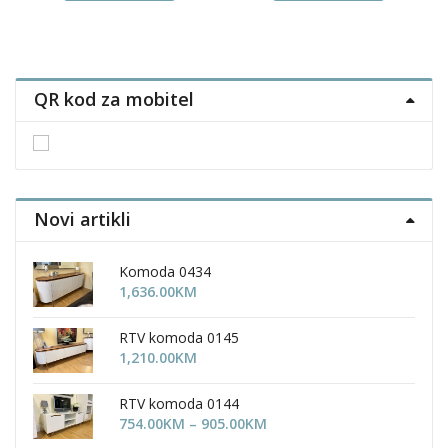
QR kod za mobitel
Novi artikli
Komoda 0434
1,636.00
KM
RTV komoda 0145
1,210.00
KM
RTV komoda 0144
Price
754.00
KM
–
905.00
KM
range: