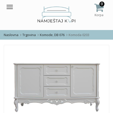
0
Meni
Korpa
Naslovna
Trgovina
Komode
,
DB 076
Komoda 0203