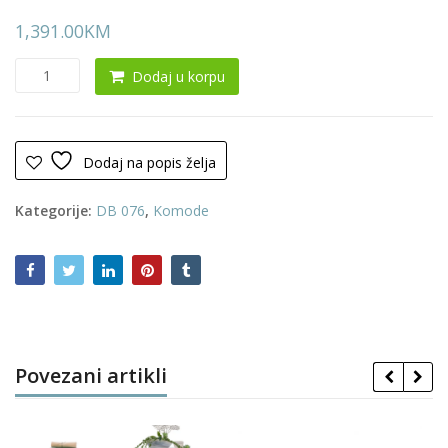
1,391.00
KM
Komoda
Dodaj u korpu
0203
količina
Dodaj na popis želja
Kategorije:
DB 076
,
Komode
Povezani artikli