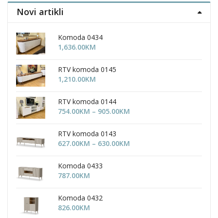
the
Novi artikli
uct
product
page
Komoda 0434
1,636.00
KM
RTV komoda 0145
1,210.00
KM
RTV komoda 0144
Price
754.00
KM
–
905.00
KM
range:
754.00KM
RTV komoda 0143
through
Price
627.00
KM
–
630.00
KM
905.00KM
range:
627.00KM
Komoda 0433
through
787.00
KM
630.00KM
Komoda 0432
826.00
KM