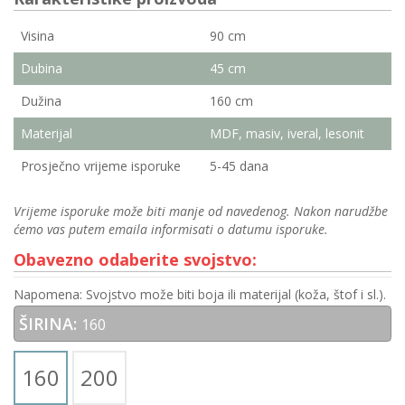
Visina
90 cm
Dubina
45 cm
Dužina
160 cm
Materijal
MDF, masiv, iveral, lesonit
Prosječno vrijeme isporuke
5-45 dana
Vrijeme isporuke može biti manje od navedenog. Nakon narudžbe
ćemo vas putem emaila informisati o datumu isporuke.
Obavezno odaberite svojstvo:
Napomena: Svojstvo može biti boja ili materijal (koža, štof i sl.).
ŠIRINA:
160
160
200