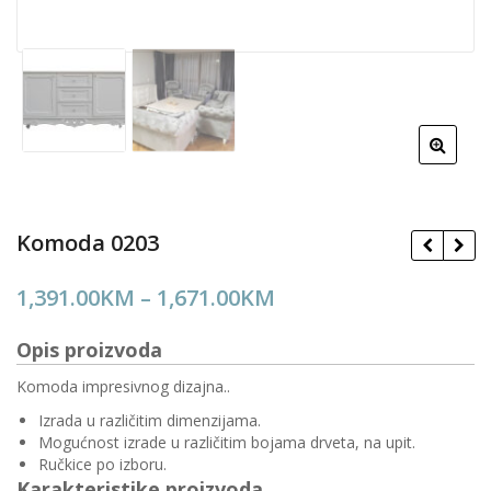
Komoda 0203
Price
1,391.00
KM
–
1,671.00
KM
range:
Opis proizvoda
1,391.00KM
through
Komoda impresivnog dizajna..
1,671.00KM
Izrada u različitim dimenzijama.
Mogućnost izrade u različitim bojama drveta, na upit.
Ručkice po izboru.
Karakteristike proizvoda