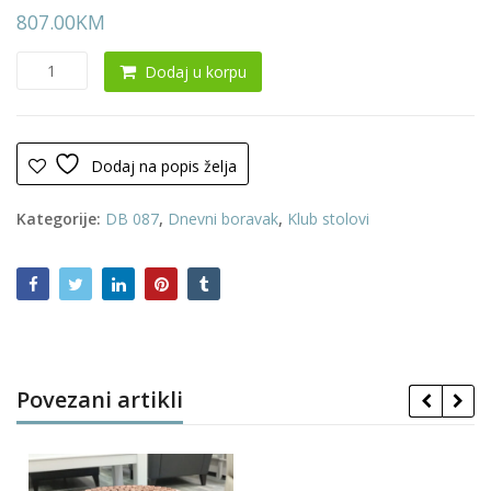
807.00
KM
Klub
Dodaj u korpu
sto
0048
količina
Dodaj na popis želja
Kategorije:
DB 087
,
Dnevni boravak
,
Klub stolovi
Povezani artikli