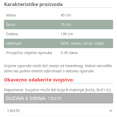
Karakteristike proizvoda
Visina
45 cm
Širina
70 cm
Dubina
130 cm
Materijal
MDF, masiv, iveral, staklo
Prosječno vrijeme isporuke
5-45 dana
Vrijeme isporuke može biti manje od navedenog. Nakon narudžbe
ćemo vas putem emaila informisati o datumu isporuke.
Obavezno odaberite svojstvo:
Napomena: Svojstvo može biti boja ili materijal (koža, štof i sl.).
DUZINA X SIRINA:
130X70