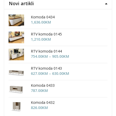
Novi artikli
Komoda 0434
1,636.00
KM
RTV komoda 0145
1,210.00
KM
RTV komoda 0144
Price
754.00
KM
–
905.00
KM
range:
754.00KM
RTV komoda 0143
through
Price
627.00
KM
–
630.00
KM
905.00KM
range:
627.00KM
Komoda 0433
through
787.00
KM
630.00KM
Komoda 0432
826.00
KM