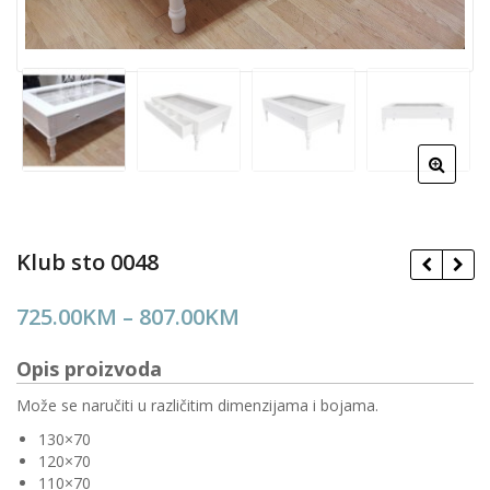
Klub sto 0048
Price
725.00
KM
–
807.00
KM
range:
Opis proizvoda
725.00KM
through
Može se naručiti u različitim dimenzijama i bojama.
807.00KM
130×70
120×70
110×70