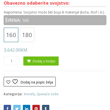
Obavezno odaberite svojstvo:
Napomena: Svojstvo može biti boja ili materijal (koža, štof i sl.).
ŠIRINA:
160
160
180
3,642.00
KM
Krevet
Dodaj u korpu
0077
(Sa
madracem)
količina
Dodaj na popis želja
Kategorije:
Kreveti
,
Spavaće sobe