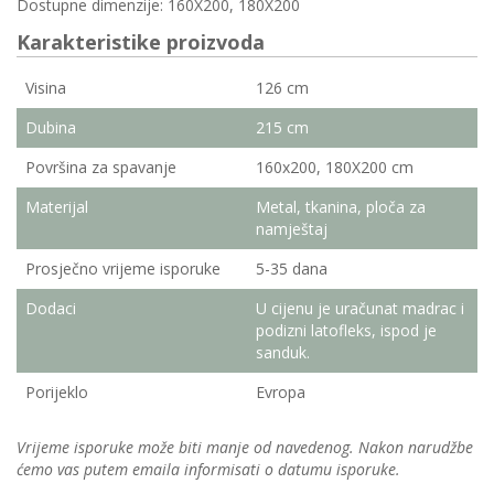
Dostupne dimenzije: 160X200, 180X200
Karakteristike proizvoda
Visina
126 cm
Dubina
215 cm
Površina za spavanje
160x200, 180X200 cm
Materijal
Metal, tkanina, ploča za
namještaj
Prosječno vrijeme isporuke
5-35 dana
Dodaci
U cijenu je uračunat madrac i
podizni latofleks, ispod je
sanduk.
Porijeklo
Evropa
Vrijeme isporuke može biti manje od navedenog. Nakon narudžbe
ćemo vas putem emaila informisati o datumu isporuke.