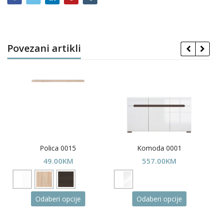
Povezani artikli
Polica 0015
Komoda 0001
49.00
KM
557.00
KM
This
This
Odaberi opcije
Odaberi opcije
uct
product
product
has
has