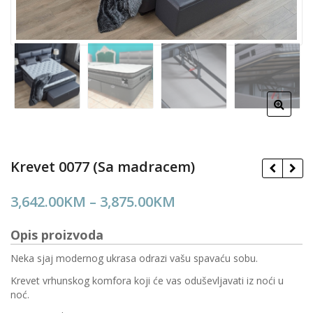
Krevet 0077 (Sa madracem)
Price
3,642.00
KM
–
3,875.00
KM
range:
Opis proizvoda
3,642.00KM
through
Neka sjaj modernog ukrasa odrazi vašu spavaću sobu.
3,875.00KM
Krevet vrhunskog komfora koji će vas oduševljavati iz noći u
noć.