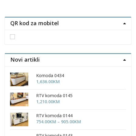
ple
multiple
multiple
nts.
variants.
variants.
The
The
QR kod za mobitel
ons
options
options
may
may
be
be
en
chosen
chosen
on
on
the
the
Novi artikli
uct
product
product
page
page
Komoda 0434
1,636.00
KM
RTV komoda 0145
1,210.00
KM
RTV komoda 0144
Price
754.00
KM
–
905.00
KM
range:
754.00KM
RTV komoda 0143