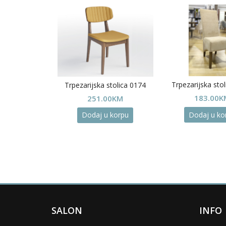
 stolica 0116
Trpezarijska sto
Trpezarijska stolica 0174
00
KM
183.00
K
251.00
KM
u korpu
Dodaj u ko
Dodaj u korpu
SALON
INFO