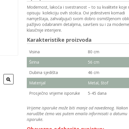
Modernost, lakoća i svestranost – to su kvalitete koje 
opisuju kolekciju ovih stolica
. Ovi jedinstveni komadi
namještaja, zahvaljujući svom dobro osmišljenom obli
pažljivo odabranim detaljima, savršeni su i za moderne
klasičnije interijere.
Karakteristike proizvoda
Visina
80 cm
Širina
56 cm
Dubina sjedišta
46 cm
Materijal
Metal, štof
Prosječno vrijeme isporuke
5-45 dana
Vrijeme isporuke može biti manje od navedenog. Nakon
narudžbe ćemo vas putem emaila informisati o datumu
isporuke.
Obavezno odaberite svojstvo: