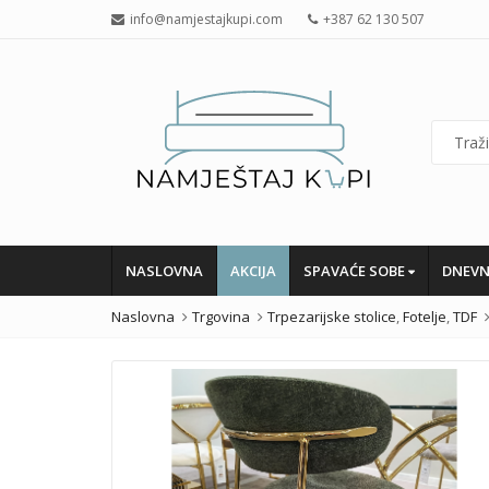
info@namjestajkupi.com
+387 62 130 507
NASLOVNA
AKCIJA
SPAVAĆE SOBE
DNEVN
Naslovna
Trgovina
Trpezarijske stolice
,
Fotelje
,
TDF