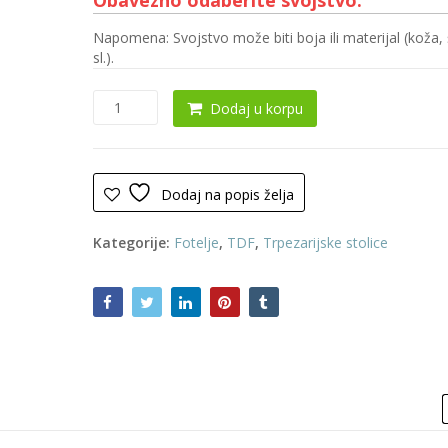
Napomena: Svojstvo može biti boja ili materijal (koža, 
sl.).
Trpezarijska
Dodaj u korpu
stolica
0076
količina
Dodaj na popis želja
Kategorije:
Fotelje
,
TDF
,
Trpezarijske stolice