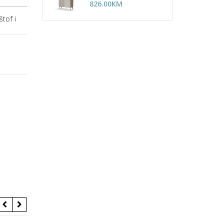
826.00
KM
štof i