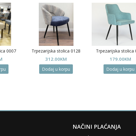
lica 0007
Trpezarijska stolica 0128
Trpezarijska stolica
M
312.00
KM
179.00
KM
rpu
Dodaj u korpu
Dodaj u korpu
NAČINI PLAĆANJA