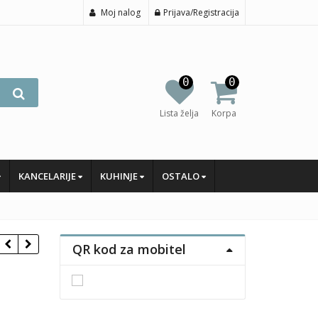
Moj nalog
Prijava/Registracija
0
0
Lista želja
Korpa
KANCELARIJE
KUHINJE
OSTALO
QR kod za mobitel