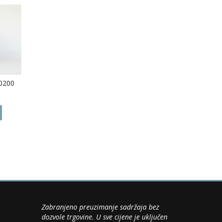
 0200
Trpezarijska stolica 0153
199.00
KM
Dodaj u korpu
Zabranjeno preuzimanje sadržaja bez
dozvole trgovine. U sve cijene je uključen