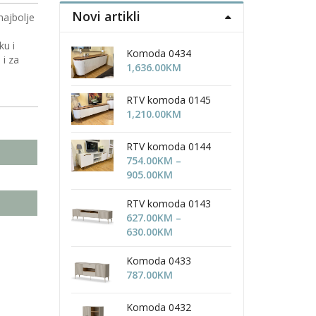
Novi artikli
najbolje
ku i
Komoda 0434
 i za
1,636.00
KM
RTV komoda 0145
1,210.00
KM
RTV komoda 0144
754.00
KM
–
Price
905.00
KM
range:
754.00KM
RTV komoda 0143
through
627.00
KM
–
905.00KM
Price
630.00
KM
range:
627.00KM
Komoda 0433
through
787.00
KM
630.00KM
Komoda 0432