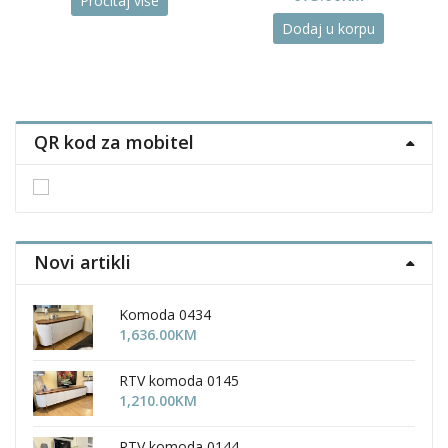
Pročitaj više
Dodaj u korpu
QR kod za mobitel
Novi artikli
Komoda 0434
1,636.00
KM
RTV komoda 0145
1,210.00
KM
RTV komoda 0144