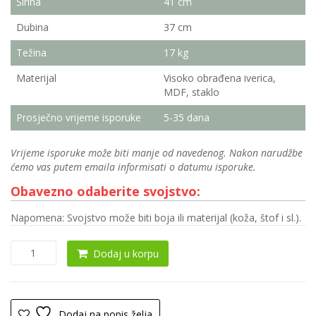
Širina
41 cm
Dubina
37 cm
Težina
17 kg
Materijal
Visoko obrađena iverica,
MDF, staklo
Prosječno vrijeme isporuke
5-35 dana
Vrijeme isporuke može biti manje od navedenog. Nakon narudžbe
ćemo vas putem emaila informisati o datumu isporuke.
Obavezno odaberite svojstvo:
Napomena: Svojstvo može biti boja ili materijal (koža, štof i sl.).
Ogledalo/
Dodaj u korpu
Ormarić
za
nakit
0031
Dodaj na popis želja