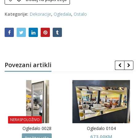
količina
Kategorije:
Dekoracije
,
Ogledala
,
Ostalo
Povezani artikli
NERASPOLOŽIVO
Ogledalo 0028
Ogledalo 0104
673.00
KM