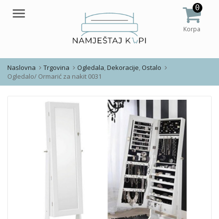
0
Meni
Korpa
Naslovna
Trgovina
Ogledala
,
Dekoracije
,
Ostalo
Ogledalo/ Ormarić za nakit 0031