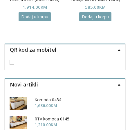
1,914.00
KM
585.00
KM
Dodaj u korpu
Dodaj u korpu
QR kod za mobitel
Novi artikli
Komoda 0434
1,636.00
KM
RTV komoda 0145
1,210.00
KM