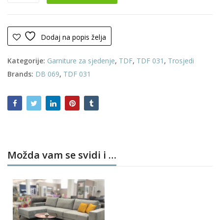
(Razvlači
se)
količina
Dodaj na popis želja
Kategorije:
Garniture za sjedenje
,
TDF
,
TDF 031
,
Trosjedi
Brands:
DB 069
,
TDF 031
Možda vam se svidi i …