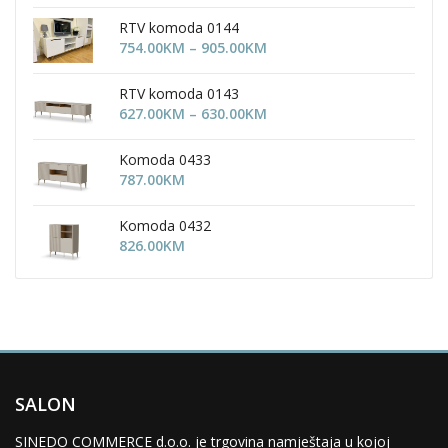
RTV komoda 0144
Price
754.00
KM
–
905.00
KM
range:
754.00KM
RTV komoda 0143
through
Price
627.00
KM
–
630.00
KM
905.00KM
range:
627.00KM
Komoda 0433
through
787.00
KM
630.00KM
Komoda 0432
826.00
KM
SALON
SINEDO COMMERCE d.o.o. je trgovina namještaja u kojoj