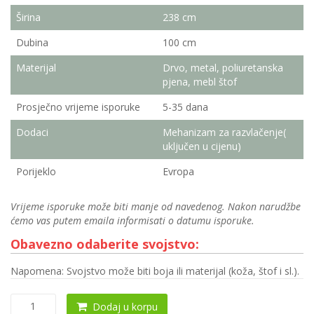
Širina
238 cm
Dubina
100 cm
Materijal
Drvo, metal, poliuretanska
pjena, mebl štof
Prosječno vrijeme isporuke
5-35 dana
Dodaci
Mehanizam za razvlačenje(
uključen u cijenu)
Porijeklo
Evropa
Vrijeme isporuke može biti manje od navedenog. Nakon narudžbe
ćemo vas putem emaila informisati o datumu isporuke.
Obavezno odaberite svojstvo:
Napomena: Svojstvo može biti boja ili materijal (koža, štof i sl.).
Trosjed
Dodaj u korpu
0027